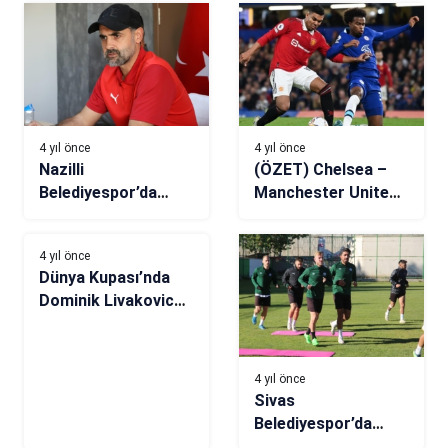
4 yıl önce
4 yıl önce
Nazilli
(ÖZET) Chelsea –
Belediyespor’da
Manchester United
bahar geldi
maç sonucu: 1-1
4 yıl önce
Dünya Kupası’nda
Dominik Livakovic
fırtınası! Önce
Japonya sonra
Brezilya…
4 yıl önce
Sivas
Belediyespor’da
Tarsus İdmanyurdu