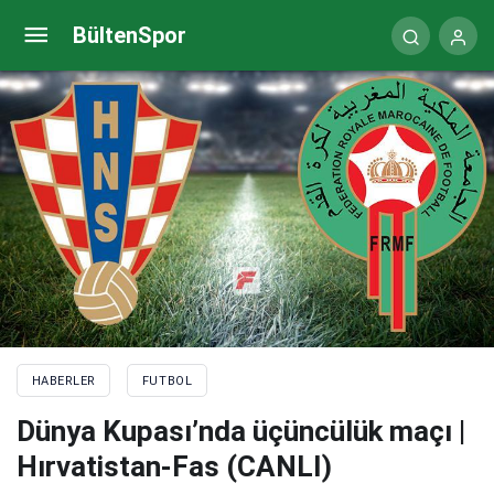
Messi’nin gol atması için lokma döktürdüler!
BültenSpor
HABERLER
FUTBOL
Dünya Kupası’nda üçüncülük maçı |
Hırvatistan-Fas (CANLI)