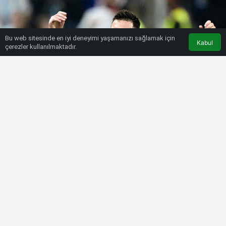
Bu web sitesinde en iyi deneyimi yaşamanızı sağlamak için
Kabul
çerezler kullanılmaktadır.
HABERLER
FUTBOL
Messi’nin gol atması için lokma
döktürdüler!
Bülten SPOR
17 Aralık 2022, 13:21
tarihinde yayınlandı