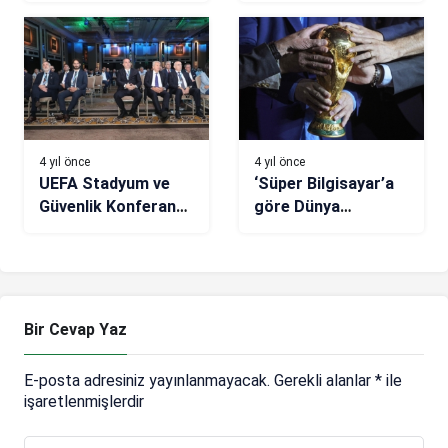
mesaisi başladı
4 yıl önce
4 yıl önce
UEFA Stadyum ve
‘Süper Bilgisayar’a
Güvenlik Konferansı,
göre Dünya
İstanbul’da yapılıyor
Kupası’nı hangi ülke
kazanacak?
Bir Cevap Yaz
E-posta adresiniz yayınlanmayacak.
Gerekli alanlar
*
ile
işaretlenmişlerdir