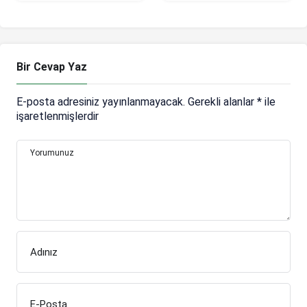
Sow, Sinaly
Diomande ve
Maxime Esteve’den
birini almak istiyor
Bir Cevap Yaz
E-posta adresiniz yayınlanmayacak.
Gerekli alanlar
*
ile
işaretlenmişlerdir
Yorumunuz
Adınız
E-Posta