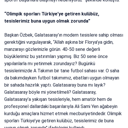
“Olimpik sporları Türkiye’ye getiren kulübüz,
tesislerimiz buna uygun olmak zorunda”
Başkan Özbek, Galatasaray’ın modern tesislere sahip olması
gerektiğini vurgulayarak, “Allah aşkına bir Florya’ya gidin,
manzarayı gözlerinizle görün. 40-50 sene değerli
büyüklerimiz bu yatırımları yapmış. Biz 50 sene önce
yapılanlarla mı yetinmek zorundayız? Bugünkü
tesislerimizde A Takımın bir tane futbol sahası var. O saha
da bakımdayken futbol takımımız, ebatları uygun olmayan
bir sahada hazırlık yaptı. Galatasaray buna mı layık?
Galatasaray böyle mi yönetilmeli? Galatasaray,
Galatasaray’a yakışan tesisleriyle, hem amatör hem de
profesyonel dallardaki başarılarıyla Ali Sami Yen ağabeyin
kurduğu amaçlara hizmet etmek mecburiyetindedir. Olimpik
sporları Türkiye’ye getiren kulübüz, tesislerimiz de buna
uygun olmak zorunda” ifadelerini kullandı.