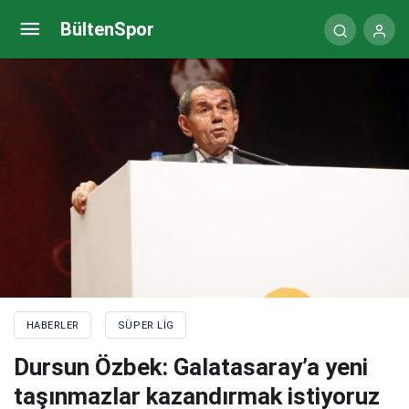
Galatasaray transfer haberi: Ndombele’de olumlu
BültenSpor
gelişme
HABERLER
SÜPER LIG
Dursun Özbek: Galatasaray’a yeni
taşınmazlar kazandırmak istiyoruz