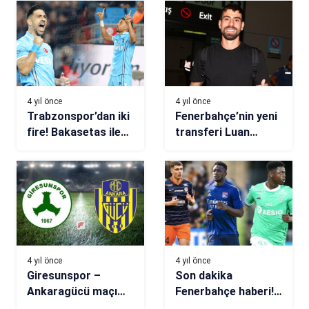
kalıcı!
4 yıl önce
4 yıl önce
Trabzonspor’dan iki
Fenerbahçe’nin yeni
fire! Bakasetas ile
transferi Luan
Trezeguet,
Peres, İstanbul’a
Ankara’da yok!
geldi
4 yıl önce
4 yıl önce
Giresunspor –
Son dakika
Ankaragücü maçı
Fenerbahçe haberi!
(CANLI)
Fenerbahçe Saidou