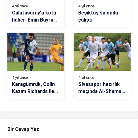
4 yıl önce
4 yıl önce
Galatasaray’a kötü
Beşiktaş salonda
haber: Emin Bayram
çalıştı
sakatlandı!
4 yıl önce
4 yıl önce
Karagümrük, Colin
Sivasspor hazırlık
Kazım Richards ile
maçında Al-Shamal’ı
anlaşmaya vardı
2 golle geçti
Bir Cevap Yaz