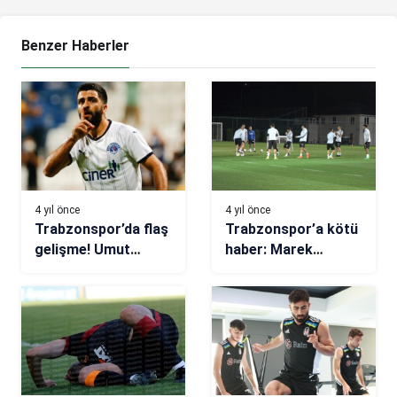
Benzer Haberler
4 yıl önce
4 yıl önce
Trabzonspor’da flaş
Trabzonspor’a kötü
gelişme! Umut
haber: Marek
Bozok transferinde
Hamsik sakatlandı!
sona doğru