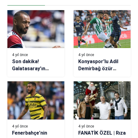
4 yıl önce
4 yıl önce
Son dakika!
Konyaspor’lu Adil
Galatasaray’ın
Demirbağ özür
gündemindeki Joao
diledi!
Pedro için flaş
açıklama
4 yıl önce
4 yıl önce
Fenerbahçe’nin
FANATİK ÖZEL | Rıza