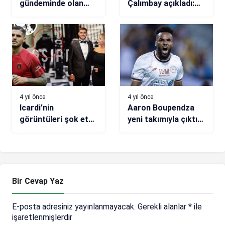
gündeminde olan
Çalımbay açıkladı:
Joshua King’den flaş
N’Koudou’yu istedik!
paylaşım
4 yıl önce
4 yıl önce
Icardi’nin
Aaron Boupendza
görüntüleri şok etti!
yeni takımıyla çıktığı
Wanda Nara’nın
ilk maçta şov yaptı
oteline sokmadılar
Bir Cevap Yaz
E-posta adresiniz yayınlanmayacak.
Gerekli alanlar
*
ile
işaretlenmişlerdir