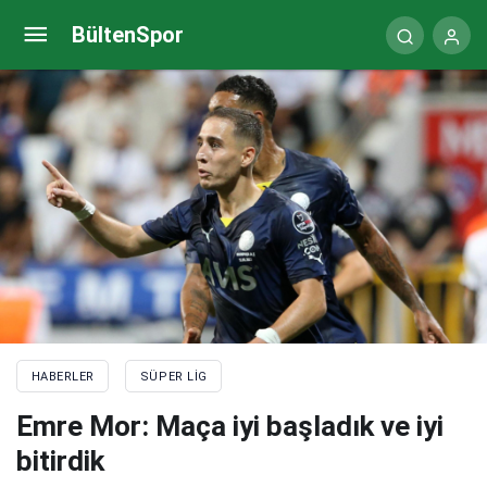
Jorge Jesus’tan Cristiano Ronaldo açıklaması:
BültenSpor
Fenerbahçe’ye gelmeyeceğini söyleyebilirim
HABERLER
SÜPER LIG
Emre Mor: Maça iyi başladık ve iyi
bitirdik