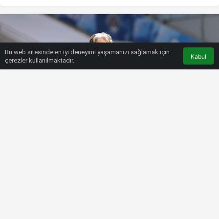
Bu web sitesinde en iyi deneyimi yaşamanızı sağlamak için
Kabul
çerezler kullanılmaktadır.
HABERLER
SÜPER LIG
Jorge Jesus’tan Cristiano Ronaldo
açıklaması: Fenerbahçe’ye
gelmeyeceğini söyleyebilirim