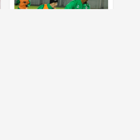
Konyaspor’da Sivasspor maçı
hazırlıkları sürüyor
Al Nassr çıldırdı! Cristiano Ronaldo
sonrasında iki süperstarı daha
istiyorlar…