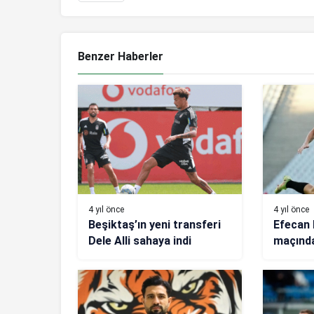
Benzer Haberler
4 yıl önce
4 yıl önce
Beşiktaş’ın yeni transferi
Efecan 
Dele Alli sahaya indi
maçında
her şey