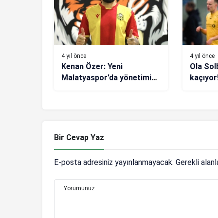
4 yıl önce
4 yıl önce
Kenan Özer: Yeni
Ola Sol
Malatyaspor’da yönetimin
kaçıyor
takımla bağlantısı
istiyor
kopmuştu
Bir Cevap Yaz
E-posta adresiniz yayınlanmayacak.
Gerekli alan
Yorumunuz