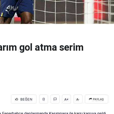
arım gol atma serim
BEĞEN
A+
A-
PAYLAŞ
de Fenerbahçe deplasmanda Kasımpaşa ile karşı karşıya geldi.