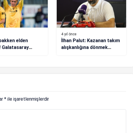
4 yıl önce
bakken elden
İlhan Palut: Kazanan takım
! Galatasaray
alışkanlığına dönmek
du…
istiyoruz
lar
*
ile işaretlenmişlerdir