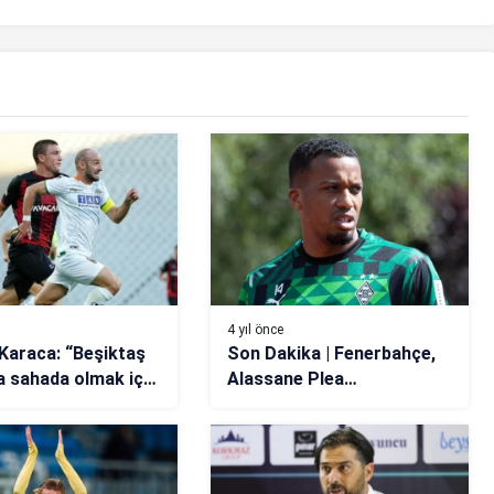
4 yıl önce
Karaca: “Beşiktaş
Son Dakika | Fenerbahçe,
 sahada olmak için
Alassane Plea
i yapacağım”
transferinde geri sayıma
başladı