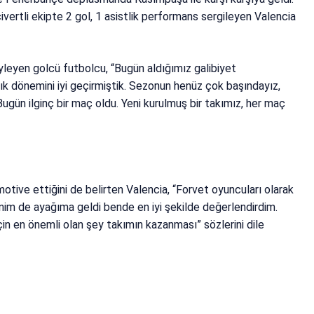
ivertli ekipte 2 gol, 1 asistlik performans sergileyen Valencia
öyleyen golcü futbolcu, “Bugün aldığımız galibiyet
lık dönemini iyi geçirmiştik. Sezonun henüz çok başındayız,
Bugün ilginç bir maç oldu. Yeni kurulmuş bir takımız, her maç
motive ettiğini de belirten Valencia, “Forvet oyuncuları olarak
enim de ayağıma geldi bende en iyi şekilde değerlendirdim.
n en önemli olan şey takımın kazanması” sözlerini dile