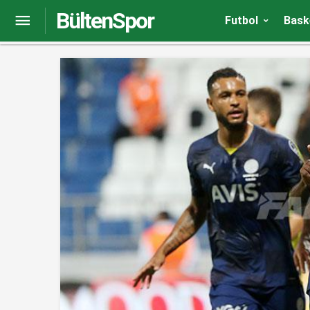
BültenSpor
Emre Mor: Belki 10 gol bile atabilirdik
Futbol
Bask