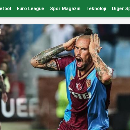
açta, hangi kanalda? (Muhtemel 11’ler)
etbol
Euro League
Spor Magazin
Teknoloji
Diğer S