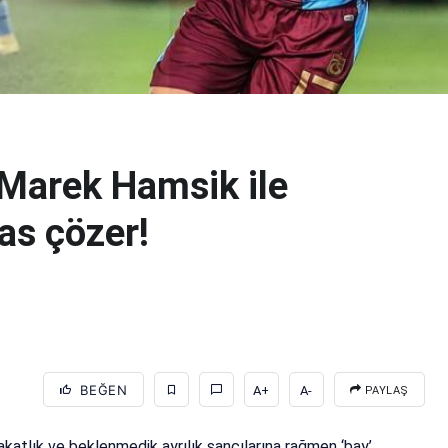
 Marek Hamsik ile
as çözer!
BEĞEN
A+
A-
PAYLAŞ
akatlık ve beklenmedik ayrılık sancılarına rağmen ‘bay’