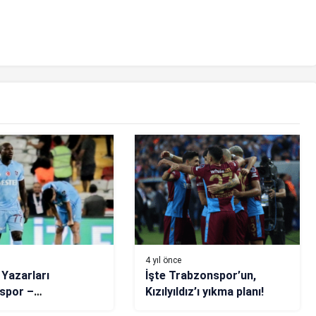
4 yıl önce
 Yazarları
İşte Trabzonspor’un,
spor –
Kızılyıldız’ı yıkma planı!
nspor maçını