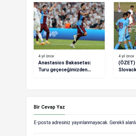
Trabzonspor’a
kaleme a
yenilgi
4 yıl önce
4 yıl önce
Anastasios Bakasetas:
(ÖZET)
Turu geçeceğimizden
Slovack
eminim
sonucu:
Bir Cevap Yaz
E-posta adresiniz yayınlanmayacak.
Gerekli alan