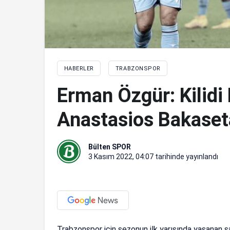
HABERLER
TRABZONSPOR
Erman Özgür: Kilidi
Anastasios Bakaset
Bülten SPOR
3 Kasım 2022, 04:07
tarihinde yayınlandı
Trabzonspor için sezonun ilk yarısında yaşanan s