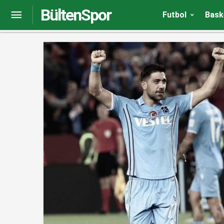
BültenSpor
Trabzonspor-Ferencvaros maçı ne zaman, saat k
Futbol
Bask