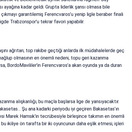
ı ayağına kadar geldi. Grupta liderlik şansı olmasa bile
ıkmayı garantilemiş Ferencvaros’u yenip ligle beraber finali
ligde Trabzonspor’u tekrar favori yapabilir.
ını ağrıtan; top rakibe geçtiği anlarda ilk müdahalelerde geç
mağlup olmasının en önemli nedeni, topu geri kazanma
arsa, BordoMavililer’in Ferencvaros’a akan oyunda ya da duran
zanma alışkanlığı, bu maçla başlarsa lige de yansıyacaktır.
akasetas… Şu ana kadarki periyodu iyi geçiren Bakasetas’ın
esi Marek Hamsik’in tecrübesiyle birleşince takımın en önemli
bu ikiliye ön tarafta bir iki oyuncunun daha eşlik etmesi, işleri