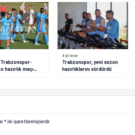
ldı! “Tarihi
”…
4 yıl önce
 Trabzonspor-
Trabzonspor, yeni sezon
o hazırlık maçı
hazırlıklarını sürdürdü
 2-2
lar
*
ile işaretlenmişlerdir