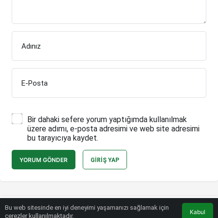
Adınız
E-Posta
Bir dahaki sefere yorum yaptığımda kullanılmak
üzere adımı, e-posta adresimi ve web site adresimi
bu tarayıcıya kaydet.
YORUM GÖNDER
GIRIŞ YAP
Bu web sitesinde en iyi deneyimi yaşamanızı sağlamak için
Bülten SPOR © Telif Hakkı 2026, Tüm Hakları Saklıdır.
Kabul
çerezler kullanılmaktadır.