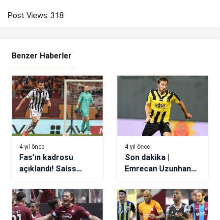
Post Views:
318
Benzer Haberler
4 yıl önce
4 yıl önce
Fas’ın kadrosu
Son dakika |
açıklandı! Saiss
Emrecan Uzunhan
detayı
resmen Beşiktaş’ta!
İşte maliyeti