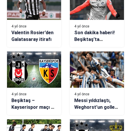
4 yıl önce
4 yıl önce
Valentin Rosier’den
Son dakika haberi!
Galatasaray itirafı
Beşiktaş’ta
Christian Fassnacht
operasyonu
4 yıl önce
4 yıl önce
Beşiktaş –
Messi yıldızlaştı,
Kayserispor maçı ne
Weghorst’un golleri
zaman, saat kaçta,
yetmedi, Arjantin
hangi kanalda? (İşte
penaltılarla yarı
11’ler)
finale çıktı!