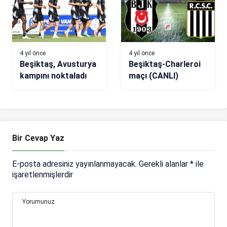
Hollanda-Arjantin
maç sonucu: 5-6
(Dünya Kupası Maç
Özeti)
4 yıl önce
4 yıl önce
Beşiktaş, Avusturya
Beşiktaş-Charleroi
kampını noktaladı
maçı (CANLI)
Bir Cevap Yaz
E-posta adresiniz yayınlanmayacak.
Gerekli alanlar
*
ile
işaretlenmişlerdir
Yorumunuz