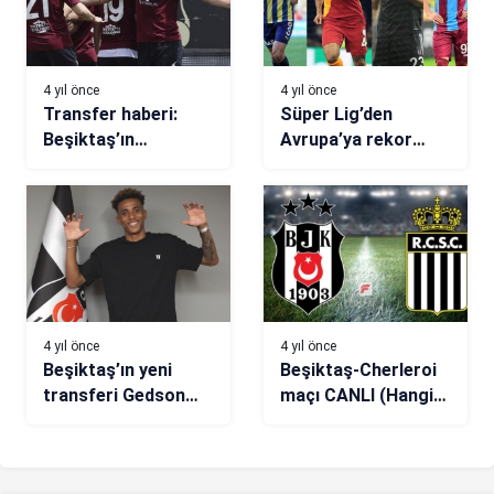
4 yıl önce
4 yıl önce
Transfer haberi:
Süper Lig’den
Beşiktaş’ın
Avrupa’ya rekor
ilgilendiği Milan
bonservisle giden
Djuric, Verona
futbolcular
yolunda
4 yıl önce
4 yıl önce
Beşiktaş’ın yeni
Beşiktaş-Cherleroi
transferi Gedson
maçı CANLI (Hangi
Fernandes: Uzun
kanalda canlı
süredir buraya
yayınlanacak?)
gelmek istiyordum