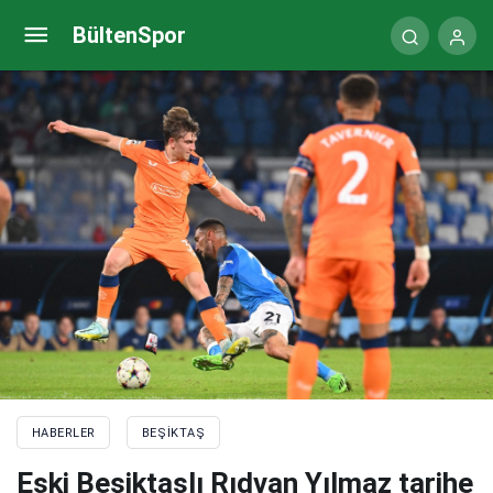
Valerien Ismael: Ben Beşiktaş’ı strese sokmam!
BültenSpor
HABERLER
BEŞIKTAŞ
Eski Beşiktaşlı Rıdvan Yılmaz tarihe