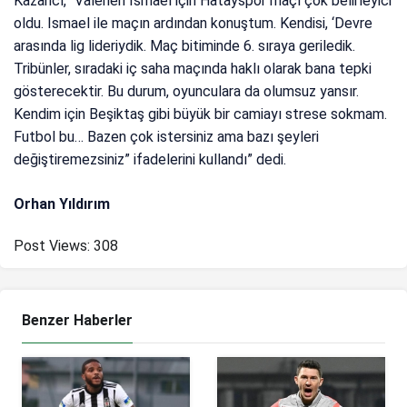
Kazancı, “Valerien Ismael için Hatayspor maçı çok belirleyici
oldu. Ismael ile maçın ardından konuştum. Kendisi, ‘Devre
arasında lig lideriydik. Maç bitiminde 6. sıraya geriledik.
Tribünler, sıradaki iç saha maçında haklı olarak bana tepki
gösterecektir. Bu durum, oyunculara da olumsuz yansır.
Kendim için Beşiktaş gibi büyük bir camiayı strese sokmam.
Futbol bu… Bazen çok istersiniz ama bazı şeyleri
değiştiremezsiniz” ifadelerini kullandı” dedi.
Orhan Yıldırım
Post Views:
308
Benzer Haberler