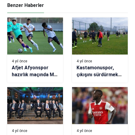
Benzer Haberler
4 yıl önce
4 yıl önce
Afjet Afyonspor
Kastamonuspor,
hazırlık maçında MC
çıkışını sürdürmek
Alger ile berabere
istiyor
kaldı
4 yıl önce
4 yıl önce