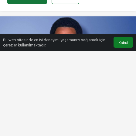
Bu web sitesinde en iyi deneyimi yaşamanızı sağlamak için
Kabul
çerezler kullanılmaktadır.
HABERLER
FUTBOL
Jules Kounde resmen
Barcelona’da! Serbest kalma
bedeli…