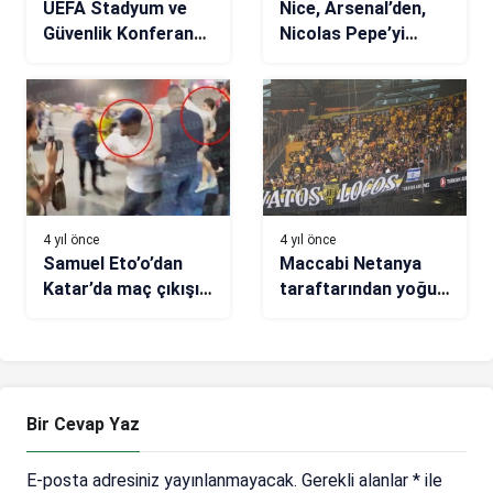
UEFA Stadyum ve
Nice, Arsenal’den,
Güvenlik Konferansı,
Nicolas Pepe’yi
İstanbul’da yapılıyor
kiraladı!
4 yıl önce
4 yıl önce
Samuel Eto’o’dan
Maccabi Netanya
Katar’da maç çıkışı
taraftarından yoğun
büyük skandal!
ilgi
Suratına tekme attı
Bir Cevap Yaz
E-posta adresiniz yayınlanmayacak.
Gerekli alanlar
*
ile