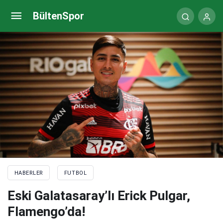
Jules Kounde resmen Barcelona’da! Serbest kalma
BültenSpor
bedeli…
HABERLER
FUTBOL
Eski Galatasaray’lı Erick Pulgar,
Flamengo’da!