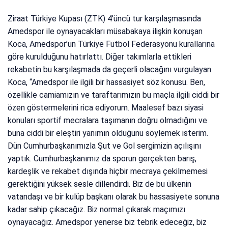
Ziraat Türkiye Kupası (ZTK) 4’üncü tur karşılaşmasında
Amedspor ile oynayacakları müsabakaya ilişkin konuşan
Koca, Amedspor’un Türkiye Futbol Federasyonu kurallarına
göre kurulduğunu hatırlattı. Diğer takımlarla ettikleri
rekabetin bu karşılaşmada da geçerli olacağını vurgulayan
Koca, “Amedspor ile ilgili bir hassasiyet söz konusu. Ben,
özellikle camiamızın ve taraftarımızın bu maçla ilgili ciddi bir
özen göstermelerini rica ediyorum. Maalesef bazı siyasi
konuları sportif mecralara taşımanın doğru olmadığını ve
buna ciddi bir eleştiri yanımın olduğunu söylemek isterim.
Dün Cumhurbaşkanımızla Şut ve Gol sergimizin açılışını
yaptık. Cumhurbaşkanımız da sporun gerçekten barış,
kardeşlik ve rekabet dışında hiçbir mecraya çekilmemesi
gerektiğini yüksek sesle dillendirdi. Biz de bu ülkenin
vatandaşı ve bir kulüp başkanı olarak bu hassasiyete sonuna
kadar sahip çıkacağız. Biz normal çıkarak maçımızı
oynayacağız. Amedspor yenerse biz tebrik edeceğiz, biz