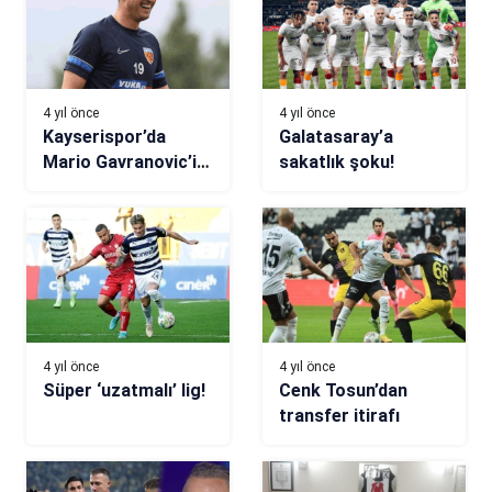
4 yıl önce
4 yıl önce
Kayserispor’da
Galatasaray’a
Mario Gavranovic’in
sakatlık şoku!
durumu belirsiz
4 yıl önce
4 yıl önce
Süper ‘uzatmalı’ lig!
Cenk Tosun’dan
transfer itirafı