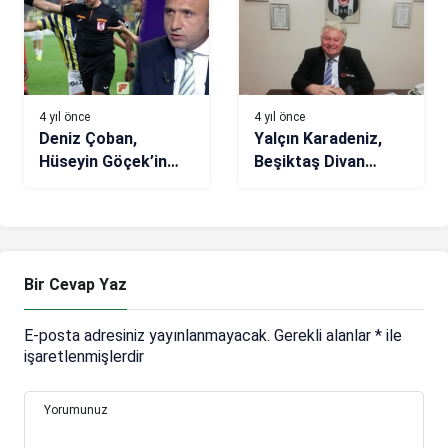
4 yıl önce
4 yıl önce
Deniz Çoban,
Yalçın Karadeniz,
Hüseyin Göçek’in
Beşiktaş Divan
performansını
Başkanlığı’na
yorumladı: Penaltı
adaylığını açıkladı
atlandı, kırmızı
hatalı!
Bir Cevap Yaz
E-posta adresiniz yayınlanmayacak.
Gerekli alanlar
*
ile
işaretlenmişlerdir
Yorumunuz