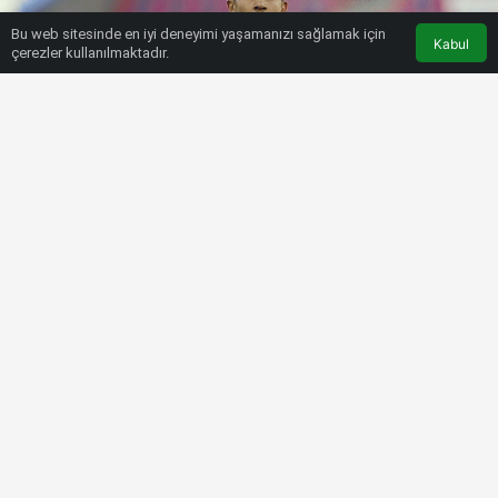
Bu web sitesinde en iyi deneyimi yaşamanızı sağlamak için
Kabul
çerezler kullanılmaktadır.
HABERLER
SÜPER LIG
Galatasaray’dan sürpriz transfer
hamlesi! Norveç basını duyurdu
Bülten SPOR
3 Kasım 2022, 12:51
tarihinde yayınlandı