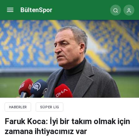
Galatasaray’dan sürpriz transfer hamlesi! Norveç
BültenSpor
basını duyurdu
HABERLER
SÜPER LIG
Faruk Koca: İyi bir takım olmak için
zamana ihtiyacımız var