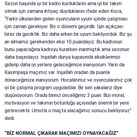
Sezon başında iyi bir kadro kurduklarını ama iyi bir takım
olmak için zamana ihtiyaç duyduklarını ifade eden Koca,
“Farklı ülkelerden gelen oyuncuların uyum içinde çalışması
için zaman gerekiyor. Biz o dönemi geçirdik. İşin açıkçası
biraz da geciktik. Biz daha erken bir uyum bekliyorduk. Biz şu
an almamız gerekenden eksi 10 puandayız. Bu kadronun
bunu yapacağına kadroyu kurarken inanmıştık ama sezonun
daha başındayız. İnşallah dünya kupasında eksiklerimizi
giderip daha iyi yerlere geleceğimize inanıyorum. Yarın da
Kasımpaşa maçımız var. İnşallah oradan da puanla
döneceğimize inanıyorum. Hocalarımız ve oyuncularımız çok
iyi bir çalışma program uyguladılar. Bir seri yakalarız diye
düşünüyorum. Orada birinci önceliğimiz 3 puan. Bizi moral,
motivasyon ve takımın bütünlüğü açısından önemli bir yere
getirecektir. Umutla o maçta alacağımız sonucu bekliyoruz”
dedi.
“BİZ NORMAL ÇIKARAK MAÇIMIZI OYNAYACAĞIZ”