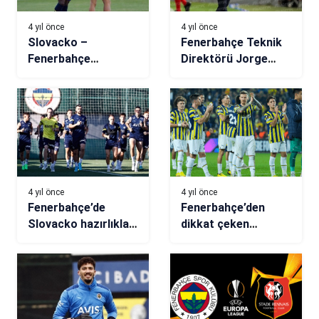
4 yıl önce
4 yıl önce
Slovacko –
Fenerbahçe Teknik
Fenerbahçe
Direktörü Jorge
maçından kareler
Jesus: Taraftarımız
oyundan
memnundur!
4 yıl önce
4 yıl önce
Fenerbahçe’de
Fenerbahçe’den
Slovacko hazırlıkları
dikkat çeken
başladı
istatistik!