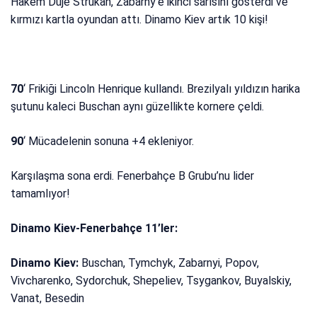
Hakem Duje Strukan, Zabarny’e ikinci sarısını gösterdi ve
kırmızı kartla oyundan attı. Dinamo Kiev artık 10 kişi!
70
‘ Frikiği Lincoln Henrique kullandı. Brezilyalı yıldızın harika
şutunu kaleci Buschan aynı güzellikte kornere çeldi.
90
‘ Mücadelenin sonuna +4 ekleniyor.
Karşılaşma sona erdi. Fenerbahçe B Grubu’nu lider
tamamlıyor!
Dinamo Kiev-Fenerbahçe 11’ler:
Dinamo Kiev:
Buschan, Tymchyk, Zabarnyi, Popov,
Vivcharenko, Sydorchuk, Shepeliev, Tsygankov, Buyalskiy,
Vanat, Besedin