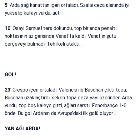
5
‘ Arda sağ kanattan içeri ortaladı, Szalai ceza alanında iyi
yükselip kafayı vurdu, aut.
10
‘ Osayi Samuel ters dokundu, top bir anda penaltı
noktasının az gerisinde Vanat’ta kaldı. Vanat’ın şutu
çerçeveyi bulmadı. Tehlikeli ataktı…
GOL!
23
‘ Crespo içeri ortaladı, Valencia ile Buschan çıktı topa,
Buschan uzaklaştırdı, seken topa ceza yayı üzerinden Arda
vurdu, top boş kaleye gitti, ağları sarstı. Fenerbahçe 1-0
önde. Bu gol Arda’nın da Avrupa’daki ilk golü oluyor…
YAN AĞLARDA!