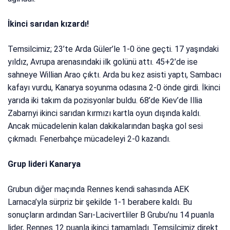
İkinci sarıdan kızardı!
Temsilcimiz; 23’te Arda Güler’le 1-0 öne geçti. 17 yaşındaki
yıldız, Avrupa arenasındaki ilk golünü attı. 45+2’de ise
sahneye Willian Arao çıktı. Arda bu kez asisti yaptı, Sambacı
kafayı vurdu, Kanarya soyunma odasına 2-0 önde girdi. İkinci
yarıda iki takım da pozisyonlar buldu. 68’de Kiev’de Illia
Zabarnyi ikinci sarıdan kırmızı kartla oyun dışında kaldı.
Ancak mücadelenin kalan dakikalarından başka gol sesi
çıkmadı. Fenerbahçe mücadeleyi 2-0 kazandı.
Grup lideri Kanarya
Grubun diğer maçında Rennes kendi sahasında AEK
Larnaca’yla sürpriz bir şekilde 1-1 berabere kaldı. Bu
sonuçların ardından Sarı-Lacivertliler B Grubu’nu 14 puanla
lider, Rennes 12 puanla ikinci tamamladı. Temsilcimiz direkt