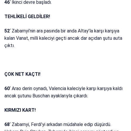
46
‘ İkinci devre başladı.
TEHLİKELİ GELDİLER!
52
‘ Zabarnyi’nin ara pasında bir anda Altay’la karşı karşıya
kalan Vanat, milli kaleciyi geçti ancak dar açıdan şutu auta
çıktı.
ÇOK NET KAÇTI!
60
‘ Arao derin oynadı, Valencia kaleciyle karşı karşıya kaldı
ancak şutunu Buschan ayaklarıyla çıkardı.
KIRMIZI KART!
68
‘ Zabarnyi, Ferdi’yi arkadan müdahale edip düşürdü.