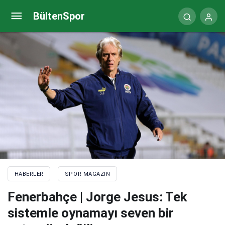
Fenerbahçeli Arda Güler’e övgüler yağdırdı: Dünya
BültenSpor
yıldızlarıyla oynadım ama…
HABERLER
SPOR MAGAZIN
Fenerbahçe | Jorge Jesus: Tek
sistemle oynamayı seven bir