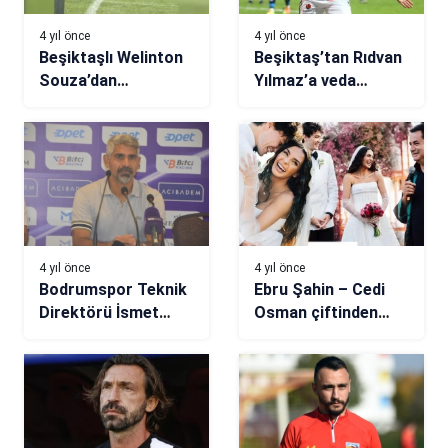
4 yıl önce
4 yıl önce
Beşiktaşlı Welinton
Beşiktaş’tan Rıdvan
Souza’dan
Yılmaz’a veda
antrenmanda şık
paylaşımı
gol!
4 yıl önce
4 yıl önce
Bodrumspor Teknik
Ebru Şahin – Cedi
Direktörü İsmet
Osman çiftinden
Taşdemir:
Alaçatı’da rüya gibi
“Tamamıyla oyunun
bir düğün
hakimiydik”