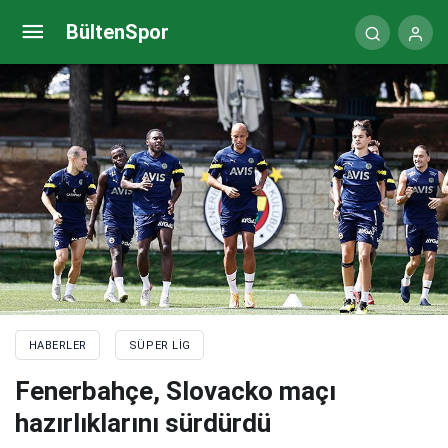
Başakşehir’de yüzler gülüyor
BültenSpor
HABERLER
SÜPER LIG
Fenerbahçe, Slovacko maçı
hazırlıklarını sürdürdü