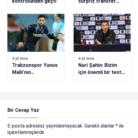
kontrolünden geçti
sürpriz transfer
açıklaması! ‘Ali
Koç’la telefonda
görüştük’
4 yıl önce
4 yıl önce
Trabzonspor Yunus
Nuri Şahin: Bizim
Mallı’nın
için önemli bir test
sözleşmesini
oldu
feshetti
Bir Cevap Yaz
E-posta adresiniz yayınlanmayacak.
Gerekli alanlar
*
ile
işaretlenmişlerdir