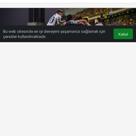
Bu web sitesinde en iyi deneyimi yaşamanızı sağlamak için
Kabul
çerezler kullanılmaktadır.
HABERLER
SÜPER LIG
Başakşehir’de yüzler gülüyor
Bülten SPOR
30 Temmuz 2022, 13:20
tarihinde yayınlandı