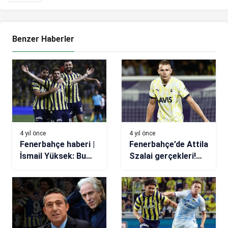
Benzer Haberler
4 yıl önce
4 yıl önce
Fenerbahçe haberi |
Fenerbahçe’de Attila
İsmail Yüksek: Bu
Szalai gerçekleri!
formayla gol atmak
17+2 milyon Euro…
büyük bir gurur