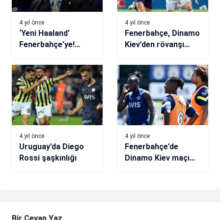
4 yıl önce
4 yıl önce
‘Yeni Haaland’
Fenerbahçe, Dinamo
Fenerbahçe’ye!
Kiev’den rövanşı
Transferde yerli
almak istiyor
operasyonu…
4 yıl önce
4 yıl önce
Uruguay’da Diego
Fenerbahçe’de
Rossi şaşkınlığı
Dinamo Kiev maçı
hazırlıkları sürüyor
Bir Cevap Yaz