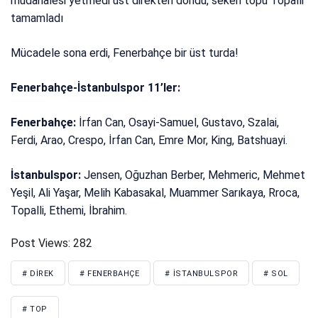
müdahalesi yetmedi üst direkten döndü, seken topu Topalli
tamamladı
Mücadele sona erdi, Fenerbahçe bir üst turda!
Fenerbahçe-İstanbulspor 11’ler:
Fenerbahçe:
İrfan Can, Osayi-Samuel, Gustavo, Szalai,
Ferdi, Arao, Crespo, İrfan Can, Emre Mor, King, Batshuayi.
İstanbulspor:
Jensen, Oğuzhan Berber, Mehmeric, Mehmet
Yeşil, Ali Yaşar, Melih Kabasakal, Muammer Sarıkaya, Rroca,
Topalli, Ethemi, İbrahim.
Post Views:
282
# DIREK
# FENERBAHÇE
# İSTANBULSPOR
# SOL
# TOP