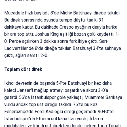
Mücadele hızlı başladı, 8’de Michy Batshuayi direğe takıldı.
Bu direk sonrasında oyunda tempo düştü, taa ki 31.
dakikaya kadar. Bu dakikada Crespo ayağının dışıyla harika
bir ara top attı, Joshua King eşitliği bozan golü kaydetti: 1-
0. Perde açılırken 3 dakika sonra fark ikiye çıktı. Sarı-
Lacivertliler’de 8’de direğe takılan Batshuayi 34’te sahneye
çıktı, ağları sarstı: 2-0.
Toplam dört direk
İkinci devrenin de başında 54’te Batshuayi bir kez daha
kaleci Jensen’i mağlup etmeyi başardı ve skoru 3-0’a
getirdi. 56’da İstanbulspor gole yaklaştı, Muammer Sarıkaya
vurdu ancak top üst direğe takıldı. 75’te bu kez
Fenerbahçe’de Ferdi Kadıoğlu direği geçemedi. 90+3’te
İstanbulspor’da Ethemi sol kanattan vurdu, İrfan’ın
müdahalesi yetmedi üst direkten döndü, seken topu Topalli