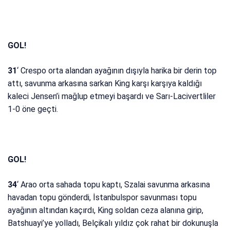
GOL!
31
‘ Crespo orta alandan ayağının dışıyla harika bir derin top
attı, savunma arkasına sarkan King karşı karşıya kaldığı
kaleci Jensen’i mağlup etmeyi başardı ve Sarı-Lacivertliler
1-0 öne geçti.
GOL!
34
‘ Arao orta sahada topu kaptı, Szalai savunma arkasına
havadan topu gönderdi, İstanbulspor savunması topu
ayağının altından kaçırdı, King soldan ceza alanına girip,
Batshuayi’ye yolladı, Belçikalı yıldız çok rahat bir dokunuşla