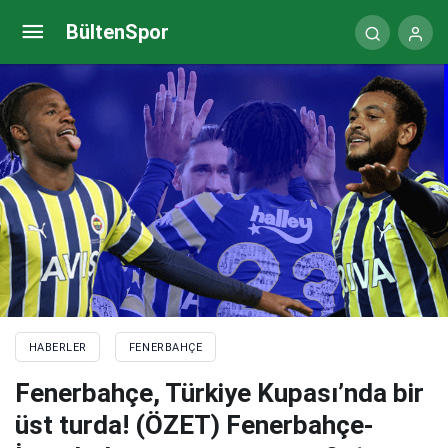
Fenerbahçe, Türkiye Kupası’nda bir üst turda!
BültenSpor
(ÖZET) Fenerbahçe-İstanbulspor maç sonucu: 3-1
HABERLER
FENERBAHÇE
Fenerbahçe, Türkiye Kupası’nda bir
üst turda! (ÖZET) Fenerbahçe-