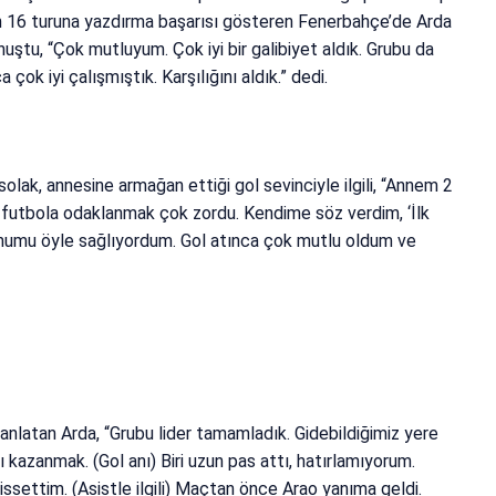
n 16 turuna yazdırma başarısı gösteren Fenerbahçe’de Arda
nuştu, “Çok mutluyum. Çok iyi bir galibiyet aldık. Grubu da
çok iyi çalışmıştık. Karşılığını aldık.” dedi.
solak, annesine armağan ettiği gol sevinciyle ilgili, “Annem 2
 futbola odaklanmak çok zordu. Kendime söz verdim, ‘İlk
umu öyle sağlıyordum. Gol atınca çok mutlu oldum ve
anlatan Arda, “Grubu lider tamamladık. Gidebildiğimiz yere
kazanmak. (Gol anı) Biri uzun pas attı, hatırlamıyorum.
ssettim. (Asistle ilgili) Maçtan önce Arao yanıma geldi.