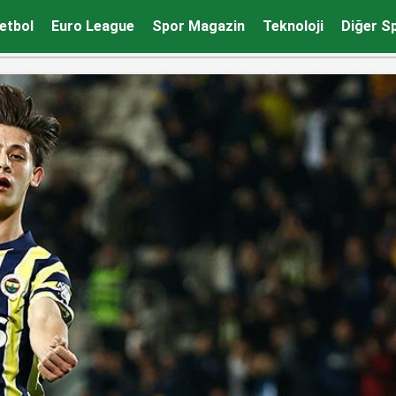
Ligi’nin en iyi takımları arasındayız
etbol
Euro League
Spor Magazin
Teknoloji
Diğer S