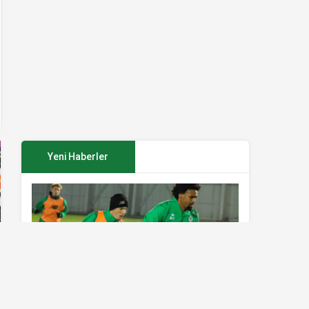
Yeni Haberler
Konyaspor’da Sivasspor maçı