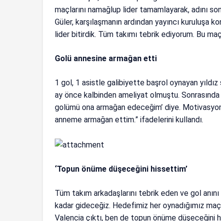
maçlarını namağlup lider tamamlayarak, adını so
Güler, karşılaşmanın ardından yayıncı kuruluşa ko
lider bitirdik. Tüm takımı tebrik ediyorum. Bu maça 
Golü annesine armağan etti
1 gol, 1 asistle galibiyette başrol oynayan yıldız 
ay önce kalbinden ameliyat olmuştu. Sonrasında
golümü ona armağan edeceğim’ diye. Motivasyon
anneme armağan ettim.” ifadelerini kullandı.
‘Topun önüme düşeceğini hissettim’
Tüm takım arkadaşlarını tebrik eden ve gol anını 
kadar gideceğiz. Hedefimiz her oynadığımız maçı 
Valencia çıktı, ben de topun önüme düşeceğini hi