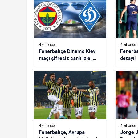
4 yıl önce
4 yıl önce
Fenerbahçe Dinamo Kiev
Fenerb
maçı şifresiz canlı izle |
detayı!
Fenerbahçe Dinamo Kiev
Exxen canlı yayın
4 yıl önce
4 yıl önce
Fenerbahçe, Avrupa
Jorge J