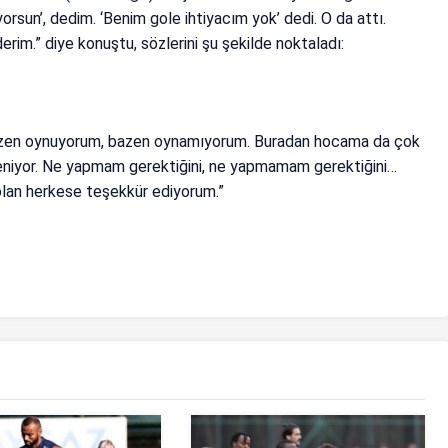
orsun’, dedim. ‘Benim gole ihtiyacım yok’ dedi. O da attı.
rim.” diye konuştu, sözlerini şu şekilde noktaladı:
zen oynuyorum, bazen oynamıyorum. Buradan hocama da çok
leniyor. Ne yapmam gerektiğini, ne yapmamam gerektiğini…
olan herkese teşekkür ediyorum.”