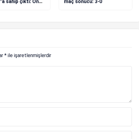
’a sahip çıktı: Ona
maç sonucu: 3-0
len tepkiler, bana
lmiş tepkidir!
lar
*
ile işaretlenmişlerdir