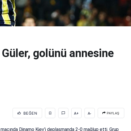
Güler, golünü annesine
BEĞEN
A+
A-
PAYLAŞ
n maçında Dinamo Kiev’i deplasmanda 2-0 mağlup etti. Grup