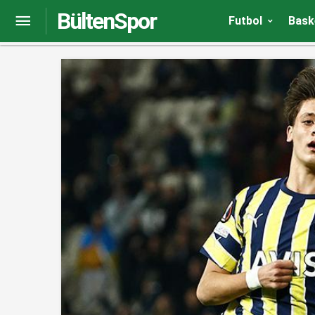
BültenSpor
Fenerbahçe Teknik Direktörü Jorge Jesus: Avrupa 
Futbol
Bask