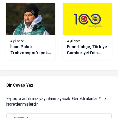
Peres, İstanbul’a
doldu
geldi.
4 yıl önce
4 yıl önce
İlhan Palut:
Fenerbahçe, Türkiye
Trabzonspor’u çok
Cumhuriyeti’nin
net bir şekilde
100’üncü yılına özel
tedirgin edemedik
hazırlanan logosunu
duyurdu
Bir Cevap Yaz
E-posta adresiniz yayınlanmayacak.
Gerekli alanlar
*
ile
işaretlenmişlerdir