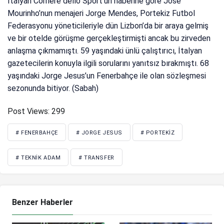
İtalyan Corriere dello Sport’un haberine göre Jose
Mourinho’nun menajeri Jorge Mendes, Portekiz Futbol
Federasyonu yöneticileriyle dün Lizbon’da bir araya gelmiş
ve bir otelde görüşme gerçekleştirmişti ancak bu zirveden
anlaşma çıkmamıştı. 59 yaşındaki ünlü çalıştırıcı, İtalyan
gazetecilerin konuyla ilgili sorularını yanıtsız bırakmıştı. 68
yaşındaki Jorge Jesus’un Fenerbahçe ile olan sözleşmesi
sezonunda bitiyor. (Sabah)
Post Views:
299
# FENERBAHÇE
# JORGE JESUS
# PORTEKIZ
# TEKNIK ADAM
# TRANSFER
Benzer Haberler