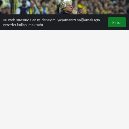
Bu web sitesinde en iyi deneyimi yaşamanızı sağlamak için
Kabul
çerezler kullanılmaktadır.
HABERLER
SÜPER LIG
Fenerbahçe’de büyük tehlike!
Jesus’a dev talip
Bülten SPOR
17 Aralık 2022, 08:05
tarihinde yayınlandı