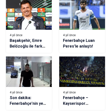
4 yıl önce
4 yıl önce
Başakşehir, Emre
Fenerbahçe Luan
Belözoğlu ile fark
Peres’le anlaştı!
yaratıyor
4 yıl önce
4 yıl önce
Son dakika:
Fenerbahçe –
Fenerbahçe’nin yeni
Kayserispor
transferi Luan
maçında tribünler