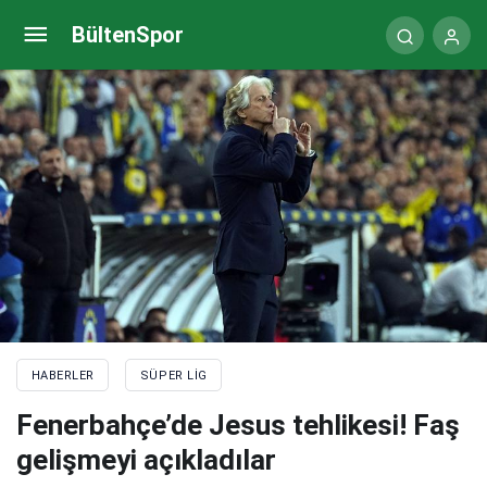
Fenerbahçe’de büyük tehlike! Jesus’a dev talip
BültenSpor
HABERLER
SÜPER LIG
Fenerbahçe’de Jesus tehlikesi! Faş
gelişmeyi açıkladılar