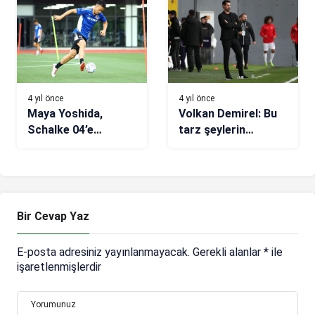
4 yıl önce
4 yıl önce
Maya Yoshida,
Volkan Demirel: Bu
Schalke 04’e
tarz şeylerin
transfer oluyor!
ülkemizde
Trabzonspor’u
yaşanmasını
reddetti
istemiyoruz
Bir Cevap Yaz
E-posta adresiniz yayınlanmayacak.
Gerekli alanlar
*
ile
işaretlenmişlerdir
Yorumunuz