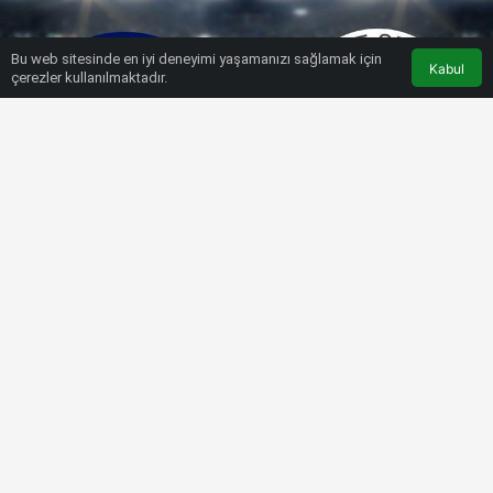
Bu web sitesinde en iyi deneyimi yaşamanızı sağlamak için
Kabul
çerezler kullanılmaktadır.
HABERLER
SÜPER LIG
Kasımpaşa – Fenerbahçe maçı
(CANLI)
Bülten SPOR
15 Ağustos 2022, 18:51
tarihinde yayınlandı