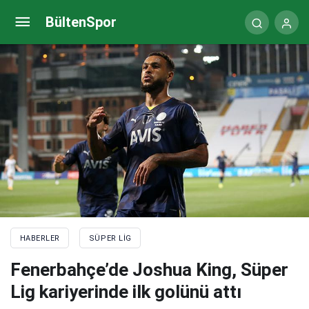
Kasımpaşa – Fenerbahçe maçı (CANLI)
BültenSpor
HABERLER
SÜPER LIG
Fenerbahçe’de Joshua King, Süper
Lig kariyerinde ilk golünü attı