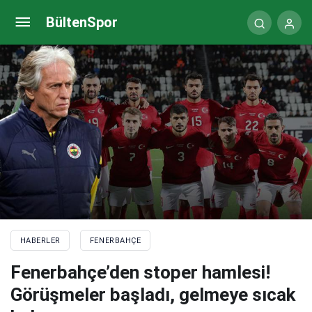
Fenerbahçe lider olunca kasasını doldurdu! Dev
BültenSpor
gelir
HABERLER
FENERBAHÇE
Fenerbahçe’den stoper hamlesi!
Görüşmeler başladı, gelmeye sıcak