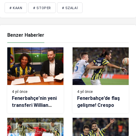
# KAAN
# STOPER
# SZALAI
Benzer Haberler
4 yıl önce
4 yıl önce
Fenerbahçe’nin yeni
Fenerbahçe’de flaş
transferi Willian
gelişme! Crespo
Arao: Canımı
vermeye geldim