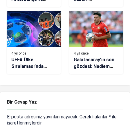
Galatasaray
Galatasaray’ın
arasında Nahuel
Cengiz Ünder
Ferraresi yarışı
teklifine
Marsilya’dan yanıt
geldi
4 yıl önce
4 yıl önce
UEFA Ülke
Galatasaray’ın son
Sıralaması’nda
gözdesi: Nadiem
fırsat ayağımıza
Amiri
geldi
Bir Cevap Yaz
E-posta adresiniz yayınlanmayacak.
Gerekli alanlar
*
ile
işaretlenmişlerdir