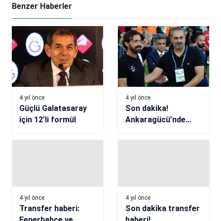
Benzer Haberler
4 yıl önce
4 yıl önce
Güçlü Galatasaray
Son dakika!
için 12’li formül
Ankaragücü’nde
Mustafa Dalcı
dönemi resmen
sona erdi
4 yıl önce
4 yıl önce
Transfer haberi:
Son dakika transfer
Fenerbahçe ve
haberi!