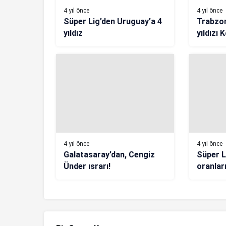
4 yıl önce
4 yıl önce
Süper Lig’den Uruguay’a 4
Trabzon
yıldız
yıldızı
deplasm
kaldı
4 yıl önce
4 yıl önce
Galatasaray’dan, Cengiz
Süper L
Ünder ısrarı!
oranları
Beşikta
Galatas
Trabzon
oranlar