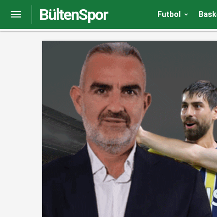
BültenSpor
Fenerbahçeli yıldıza İtalya’dan sürpriz talip
Futbol
Bask