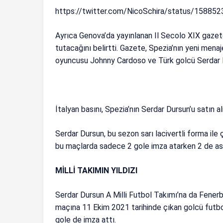
https://twitter.com/NicoSchira/status/1588
Ayrıca Genova’da yayınlanan Il Secolo XIX gazete
tutacağını belirtti. Gazete, Spezia’nın yeni menaj
oyuncusu Johnny Cardoso ve Türk golcü Serdar D
İtalyan basını, Spezia’nın Serdar Dursun’u satın a
Serdar Dursun, bu sezon sarı lacivertli forma ile
bu maçlarda sadece 2 gole imza atarken 2 de asi
MİLLİ TAKIMIN YILDIZI
Serdar Dursun A Milli Futbol Takımı’na da Fenerb
maçına 11 Ekim 2021 tarihinde çıkan golcü futbo
gole de imza attı.