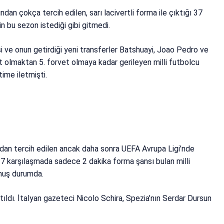
dan çokça tercih edilen, sarı lacivertli forma ile çıktığı 37
n bu sezon istediği gibi gitmedi.
i ve onun getirdiği yeni transferler Batshuayi, Joao Pedro ve
et olmaktan 5. forvet olmaya kadar gerileyen milli futbolcu
ime iletmişti.
ndan tercih edilen ancak daha sonra UEFA Avrupa Ligi’nde
 7 karşılaşmada sadece 2 dakika forma şansı bulan milli
ymuş durumda.
atıldı. İtalyan gazeteci Nicolo Schira, Spezia’nın Serdar Dursun