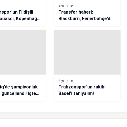
4 yıl önce
spor’un Fildişili
Transfer haberi:
 Kouassi, Kopenhag
Blackburn, Fenerbahçe’den
anında etkisiz
ayrılan Caulker’ın peşinde
4 yıl önce
ig’de şampiyonluk
Trabzonspor’un rakibi
 güncellendi! İşte
Basel’i tanıyalım!
ş, Fenerbahçe,
aray ve
spor’un yeni
ı