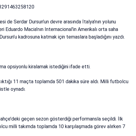
523291463258120
si de Serdar Dursun’un devre arasında İtalya’nın yolunu
eri Eduardo Macia’nın Internacional’in Amerikalı orta saha
ursun’u kadrosuna katmak için temaslara başladığını yazdı.
lma opsiyonlu kiralamak istediğini ifade etti.
 çıktığı 11 maçta toplamda 501 dakika süre aldı. Milli futbolcu
stle oynadı.
ahçe’deki geçen sezon gösterdiği performansla seçildi. İlk
lcu milli takımda toplamda 10 karşılaşmada görev alırken 7