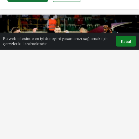
Bu web sitesinde en iyi deneyimi yaşamanızı sağlamak için
Kabul
çerezler kullanılmaktadır.
HABERLER
SÜPER LIG
Yasin Kol’dan Alanyaspor-Beşiktaş
maçında 3 net hata!