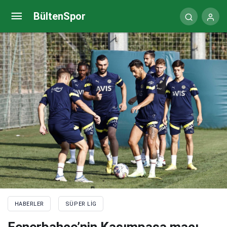
Yasin Kol’dan Alanyaspor-Beşiktaş maçında 3 net
BültenSpor
hata!
HABERLER
SÜPER LIG