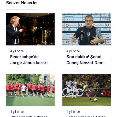
Benzer Haberler
4 yıl önce
4 yıl önce
Fenerbahçe’de
Son dakika! Şenol
Jorge Jesus kararı
Güneş Nevzat Demir
verildi! Önce kupa,
Tesisleri’nde
sonra imza…
4 yıl önce
4 yıl önce