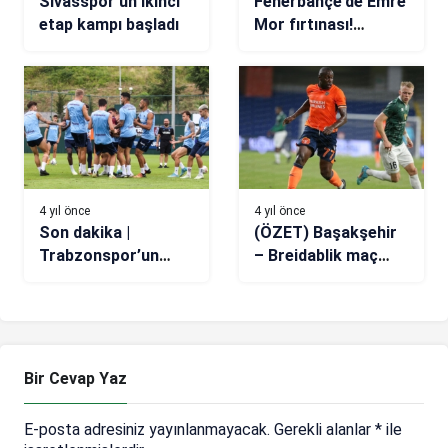
Sivasspor’un ikinci
Fenerbahçe’de Emre
etap kampı başladı
Mor fırtınası!
Küllerinden doğdu
4 yıl önce
4 yıl önce
Son dakika |
(ÖZET) Başakşehir
Trabzonspor’un
– Breidablik maç
İstanbulspor maçı
sonucu: 3-0
kadrosu belli oldu
Bir Cevap Yaz
E-posta adresiniz yayınlanmayacak.
Gerekli alanlar
*
ile