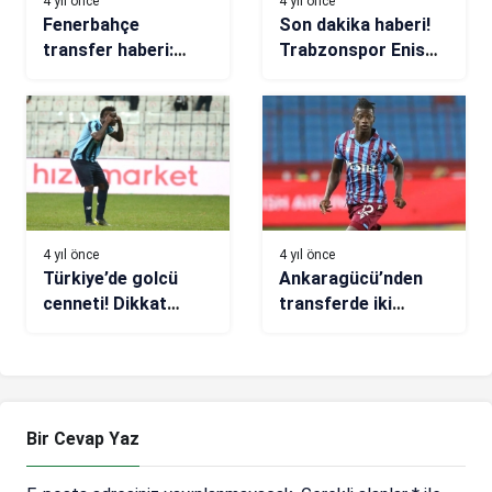
4 yıl önce
4 yıl önce
Fenerbahçe
Son dakika haberi!
transfer haberi:
Trabzonspor Enis
Maxi Gomez ile
Bardhi transferini
anlaşma tamam!
bitirdi! Diğeri yolda
Valencia ile yeni
görüşme
4 yıl önce
4 yıl önce
Türkiye’de golcü
Ankaragücü’nden
cenneti! Dikkat
transferde iki
çeken isimler
bomba! Edgar Ie ve
Ibrahim Amadou…
Bir Cevap Yaz