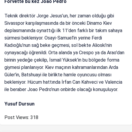
Forvette bu kez Joao Pedro
Teknik direktör Jorge Jesus’un, her zaman olduğu gibi
Sivasspor karşılaşmasında da bir önceki Dinamo Kiev
deplasmanında oynattığı ilk 11’den farklı bir takım sahaya
sürmesi bekleniyor. Osayi-Samuel’in yerine Ferdi
Kadıoğlu’nun sağ beke geçmesi, sol bekte Alioski’nin
oynayacağı öğrenildi. Orta alanda ya Crespo ya da Arao’dan
birinin yedeğe çekilip, İsmail Yüksek’in bu bölgede forma
giymesi planlanıyor. Kiev maçının kahramanlarından Arda
Güler’in, Batshuayi ile birlikte hamle oyuncusu olması
bekleniyor. Hücum hattında İrfan Can Kahveci ve Valencia
ile beraber Joao Pedro’nun onbirde olacağı konuşuluyor.
Yusuf Dursun
Post Views:
318