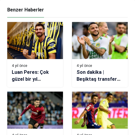
Benzer Haberler
4 yıl önce
4 yıl önce
Luan Peres: Çok
Son dakika |
güzel bir yıl
Beşiktaş transfer
olacağını
haberi: Mohanad
düşünüyorum
Jeahze için resmi
teklif