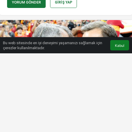
YORUM GÖNDER
GIRIŞ YAP
Bu web sitesinde en iyi deneyimi yaşamanızı sağlamak için
Kabul
çerezler kullanılmaktadır.
HABERLER
SÜPER LIG
Okan Buruk, Şenol Güneş’i ilk kez
devirdi!