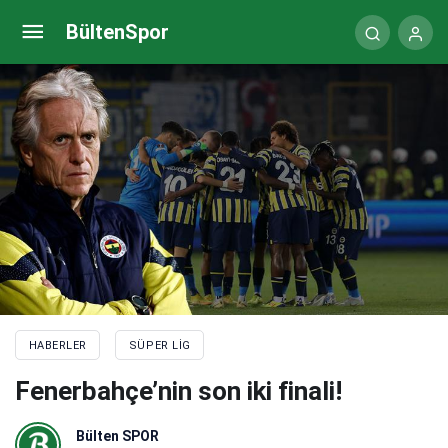
Okan Buruk, Şenol Güneş’i ilk kez devirdi!
BültenSpor
HABERLER
SÜPER LIG
Fenerbahçe’nin son iki finali!
Bülten SPOR