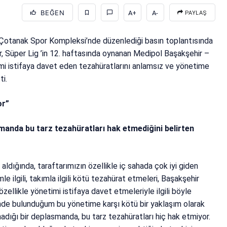
BEĞEN
A+
A-
PAYLAŞ
 Çotanak Spor Kompleksi’nde düzenlediği basın toplantısında
, Süper Lig ’in 12. haftasında oynanan Medipol Başakşehir –
mi istifaya davet eden tezahüratlarını anlamsız ve yönetime
ti.
or”
smanda bu tarz tezahüratları hak etmediğini belirten
aldığında, taraftarımızın özellikle iç sahada çok iyi giden
 ilgili, takımla ilgili kötü tezahürat etmeleri, Başakşehir
zellikle yönetimi istifaya davet etmeleriyle ilgili böyle
inde bulunduğum bu yönetime karşı kötü bir yaklaşım olarak
dığı bir deplasmanda, bu tarz tezahüratları hiç hak etmiyor.