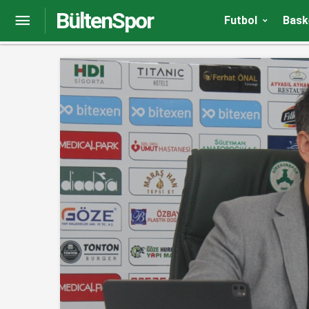
BültenSpor
Beşiktaş’ta Ceyhun Kazancı, Şenol Güneş’le bir a
Futbol
Bask