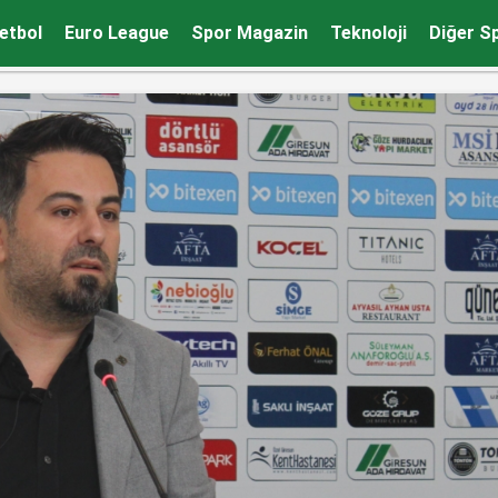
raya geldi!
etbol
Euro League
Spor Magazin
Teknoloji
Diğer S