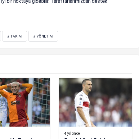
 iyi bir noktaya gidebilir. Taraftarlarımızdan destek
# TAKIM
# YÖNETIM
4 yıl önce