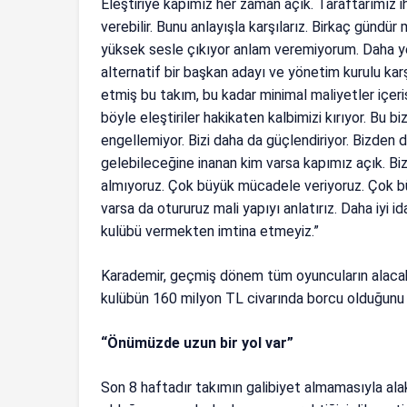
Eleştiriye kapımız her zaman açık. Taraftarımız 
verebilir. Bunu anlayışla karşılarız. Birkaç gündür
yüksek sesle çıkıyor anlam veremiyorum. Daha yen
alternatif bir başkan adayı ve yönetim kurulu kar
etmiş bu takım, bu kadar minimal maliyetler içeris
böyle eleştiriler hakikaten kalbimizi kırıyor. Bu 
engellemiyor. Bizi daha da güçlendiriyor. Bizden 
gelebileceğine inanan kim varsa kapımız açık. 
almıyoruz. Çok büyük mücadele veriyoruz. Çok büy
varsa da otururuz mali yapıyı anlatırız. Daha iyi i
kulübü vermekten imtina etmeyiz.”
Karademir, geçmiş dönem tüm oyuncuların alacakla
kulübün 160 milyon TL civarında borcu olduğunu d
“Önümüzde uzun bir yol var”
Son 8 haftadır takımın galibiyet almamasıyla ala