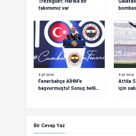
Trezeguet: Harika bir
Galatas
takımımız var
bombası
transfer
4 yıl önce
4 yıl önce
Fenerbahçe AİHM’e
Attila S
başvurmuştu! Sonuç belli
için sab
oldu
Bir Cevap Yaz