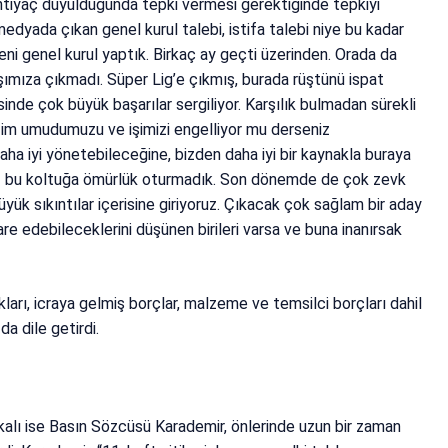
ihtiyaç duyulduğunda tepki vermesi gerektiğinde tepkiyi
 medyada çıkan genel kurul talebi, istifa talebi niye bu kadar
i genel kurul yaptık. Birkaç ay geçti üzerinden. Orada da
şımıza çıkmadı. Süper Lig’e çıkmış, burada rüştünü ispat
inde çok büyük başarılar sergiliyor. Karşılık bulmadan sürekli
bizim umudumuzu ve işimizi engelliyor mu derseniz
daha iyi yönetebileceğine, bizden daha iyi bir kaynakla buraya
Biz bu koltuğa ömürlük oturmadık. Son dönemde de çok zevk
ük sıkıntılar içerisine giriyoruz. Çıkacak çok sağlam bir aday
dare edebileceklerini düşünen birileri varsa ve buna inanırsak
rı, icraya gelmiş borçlar, malzeme ve temsilci borçları dahil
a dile getirdi.
kalı ise Basın Sözcüsü Karademir, önlerinde uzun bir zaman