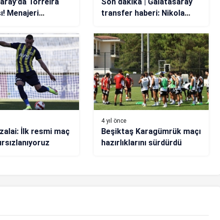
aray’da Torreira
Son dakika | Galatasaray
! Menajeri
transfer haberi: Nikola
i açıkladı
Maksimovic’e teklif
4 yıl önce
zalai: İlk resmi maç
Beşiktaş Karagümrük maçı
ırsızlanıyoruz
hazırlıklarını sürdürdü