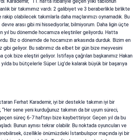
di. Karademir, “11. hafta itibariyle geçen yılki tablonun
nlık bir takımımız vardı. 2 galibiyet ve 3 beraberlikle birlikte
e rakip olabilecek takımlarla daha maçlarımızı oynamadık. Bu
 devre arası gibi mi hissediyorlar, bilmiyorum. Daha ligin üçte
en yıl bu dönemde hocamıza eleştiriler geliyordu. Hatta
ordu. Biz o dönemde de hocamızın arkasında durduk. Bizim en
z gibi geliyor. Bu sabrımız da elbet bir gün bize meyvesini
a çok bize eleştiri geliyor. İstifaya çağrılan başkanımız Hakan
1 yılda bu bütçelerle Süper Lig’de kalarak büyük bir başarıya
aran Ferhat Karademir, iyi bir destekle takımın iyi bir
, “Her sene yeni kurduğunuz takımın da bir uyum süreci,
 geçen süreç 6-7 haftayı bize kaybettiriyor. Geçen yıl da bu
aşladı. Bunun aynısı tekrar olabilir. Bu noktada oyuncuları ve
bilirsek, özellikle önümüzdeki İstanbulspor maçında iyi bir