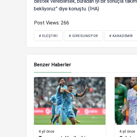
destek verebilirsek, buradan iyi bir sonuçla takım
bekliyoruz” diye konuştu. (İHA)
Post Views:
266
# ELEŞTIRI
# GIRESUNSPOR
# KARADEMIR
Benzer Haberler
4 yıl önce
4 yıl önce