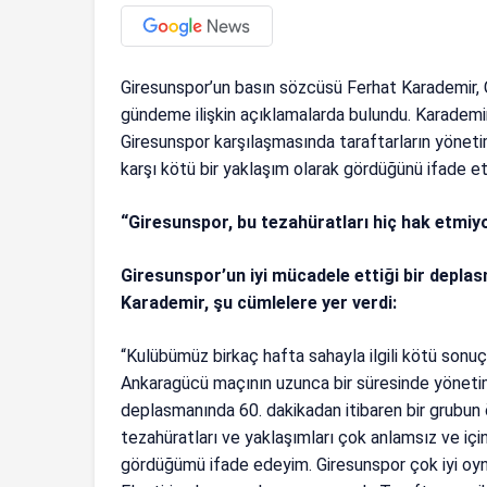
Giresunspor’un basın sözcüsü Ferhat Karademir,
gündeme ilişkin açıklamalarda bulundu. Karademir
Giresunspor karşılaşmasında taraftarların yöneti
karşı kötü bir yaklaşım olarak gördüğünü ifade et
“Giresunspor, bu tezahüratları hiç hak etmiy
Giresunspor’un iyi mücadele ettiği bir depla
Karademir, şu cümlelere yer verdi:
“Kulübümüz birkaç hafta sahayla ilgili kötü sonuç 
Ankaragücü maçının uzunca bir süresinde yönetimle
deplasmanında 60. dakikadan itibaren bir grubun ö
tezahüratları ve yaklaşımları çok anlamsız ve iç
gördüğümü ifade edeyim. Giresunspor çok iyi oyna