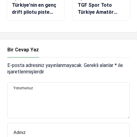
Türkiye’nin en genç
TGF Spor Toto
drift pilotu piste
Türkiye Amatör
çıktı
Şampiyonası’nda
şampiyon Berk Çelik
Bir Cevap Yaz
E-posta adresiniz yayınlanmayacak.
Gerekli alanlar
*
ile
işaretlenmişlerdir
Yorumunuz
Adınız