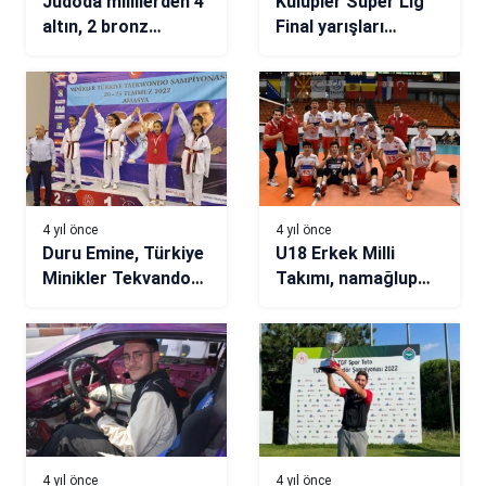
Judoda millilerden 4
Kulüpler Süper Lig
altın, 2 bronz
Final yarışları
madalya
Bursa’da yapılacak
4 yıl önce
4 yıl önce
Duru Emine, Türkiye
U18 Erkek Milli
Minikler Tekvando
Takımı, namağlup
Şampiyonasında
Balkan Şampiyonu!
üçüncü oldu
4 yıl önce
4 yıl önce