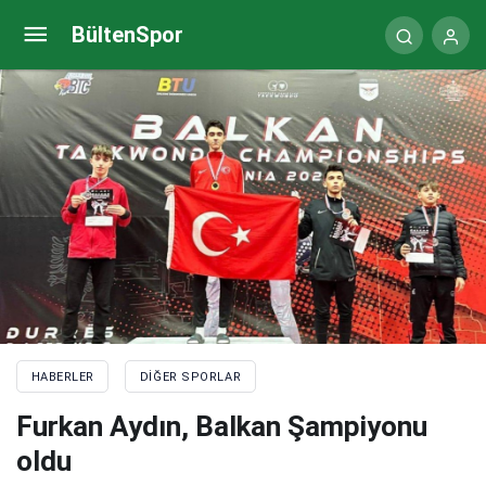
Fikret Öztürk Kulüplerarası Golf Turnuvası’nda
BültenSpor
şampiyon belli oldu
HABERLER
DIĞER SPORLAR
Furkan Aydın, Balkan Şampiyonu
oldu