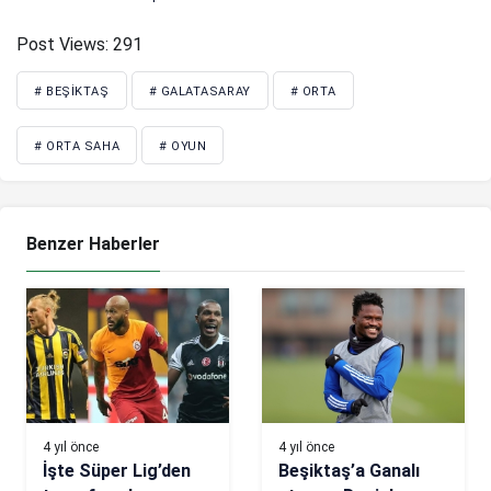
Post Views:
291
# BEŞIKTAŞ
# GALATASARAY
# ORTA
# ORTA SAHA
# OYUN
Benzer Haberler
4 yıl önce
4 yıl önce
İşte Süper Lig’den
Beşiktaş’a Ganalı