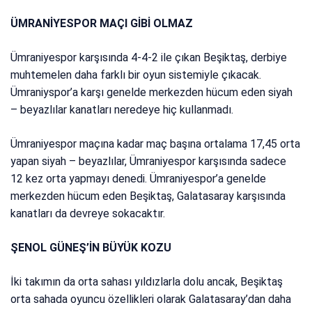
ÜMRANİYESPOR MAÇI GİBİ OLMAZ
Ümraniyespor karşısında 4-4-2 ile çıkan Beşiktaş, derbiye
muhtemelen daha farklı bir oyun sistemiyle çıkacak.
Ümraniyspor’a karşı genelde merkezden hücum eden siyah
– beyazlılar kanatları neredeye hiç kullanmadı.
Ümraniyespor maçına kadar maç başına ortalama 17,45 orta
yapan siyah – beyazlılar, Ümraniyespor karşısında sadece
12 kez orta yapmayı denedi. Ümraniyespor’a genelde
merkezden hücum eden Beşiktaş, Galatasaray karşısında
kanatları da devreye sokacaktır.
ŞENOL GÜNEŞ’İN BÜYÜK KOZU
İki takımın da orta sahası yıldızlarla dolu ancak, Beşiktaş
orta sahada oyuncu özellikleri olarak Galatasaray’dan daha