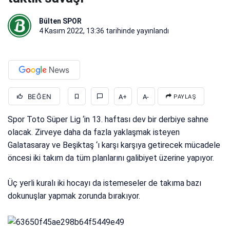
Bülten SPOR
4 Kasım 2022, 13:36
tarihinde yayınlandı
BEĞEN
A+
A-
PAYLAŞ
Spor Toto Süper Lig ‘in 13. haftası dev bir derbiye sahne
olacak. Zirveye daha da fazla yaklaşmak isteyen
Galatasaray ve Beşiktaş ‘ı karşı karşıya getirecek mücadele
öncesi iki takım da tüm planlarını galibiyet üzerine yapıyor.
Üç yerli kuralı iki hocayı da istemeseler de takıma bazı
dokunuşlar yapmak zorunda bırakıyor.