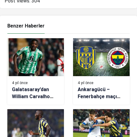
Post Views:
304
Benzer Haberler
4 yıl önce
4 yıl önce
Galatasaray’dan
Ankaragücü –
William Carvalho
Fenerbahçe maçı
harekatı!
(CANLI)