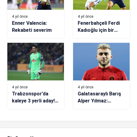
4 yıl önce
4 yıl önce
Enner Valencia:
Fenerbahçeli Ferdi
Rekabeti severim
Kadıoğlu için bir
hamle daha! Dünya
devi özel olarak
takipte…
4 yıl önce
4 yıl önce
Trabzonspor’da
Galatasaraylı Barış
kaleye 3 yerli aday!
Alper Yılmaz:
İrfan Can Eğribayat,
Kendimi daha da
Tarık Çetin ve
geliştireceğim
Gökhan Akkan…