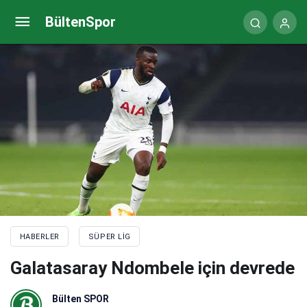
Beşiktaş transfer haberi: Sol bekte yeni hedef
BültenSpor
Arthur Masuaku
HABERLER
SÜPER LIG
Galatasaray Ndombele için devrede
Bülten SPOR