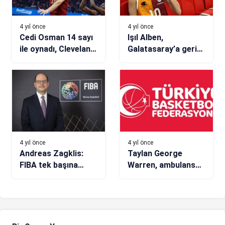
4 yıl önce
4 yıl önce
Cedi Osman 14 sayı
Işıl Alben,
ile oynadı, Cleveland
Galatasaray’a geri
evinde galip
döndü
4 yıl önce
4 yıl önce
Andreas Zagklis:
Taylan George
FIBA tek başına
Warren, ambulans
çaba harcıyor
uçakla Türkiye’ye
getirildi