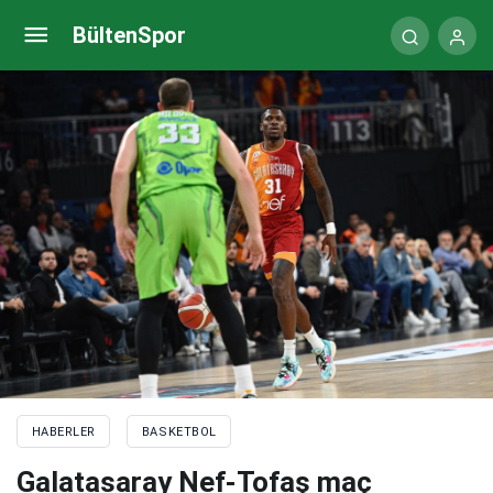
Merkezefendi Belediyesi seri istiyor
BültenSpor
HABERLER
BASKETBOL
Galatasaray Nef-Tofaş maç