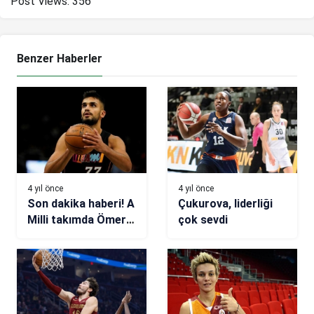
Post Views:
356
Benzer Haberler
4 yıl önce
4 yıl önce
Son dakika haberi! A
Çukurova, liderliği
Milli takımda Ömer
çok sevdi
Faruk Yurtseven
depremi