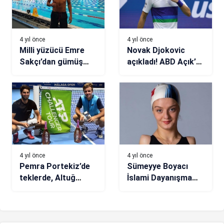
4 yıl önce
4 yıl önce
Milli yüzücü Emre
Novak Djokovic
Sakçı’dan gümüş
açıkladı! ABD Açık’a
madalya
katılamayacak
4 yıl önce
4 yıl önce
Pemra Portekiz’de
Sümeyye Boyacı
teklerde, Altuğ
İslami Dayanışma
İspanya’da çiftlerde
Oyunları’nı 4
şampiyon
madalya ile
tamamladı