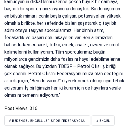
kamuoyunun dikkatlerini üzerine çeken büyük bir camiaya,
başarılı bir spor organizasyonuna dönüştük. Bu dönüşümün
en büyük mimarı, canla başla çalışan, potansiyelleri yüksek
olmakla birlikte, her seferinde bizleri şaşırtarak çıtayı bir
adım öteye taşıyan sporcularımız. Her birinin azim,
fedakârlık ve başarı dolu hikâyeleri var. Ben ailemizden
bahsederken cesaret, tutku, emek, asalet, özveri ve umut
kelimelerini kullanıyorum. Tüm sporcularımız bugün
milyonlarca gencimizin daha fazlasını hayal edebilmelerine
olanak sağlıyor. Bu yüzden TBESF – Petrol Ofisi iş birliği
çok önemli. Petrol Ofisi’ni Federasyonumuza olan desteğini
artırdığı için, “Ben de varım!” diyerek örnek olduğu için tebrik
ediyorum. İş birliğimizin her iki kurum için de hayırlara vesile
olmasını temenni ediyorum.”
Post Views:
316
# BEDENSEL ENGELLILER SPOR FEDERASYONU
# ENGEL