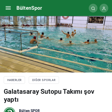
Türkiye Bedensel Engelliler Spor Federasyonu’na
BültenSpor
yeni sponsor
HABERLER
DIĞER SPORLAR
Galatasaray Sutopu Takımı şov
yaptı
Bülten SPOR