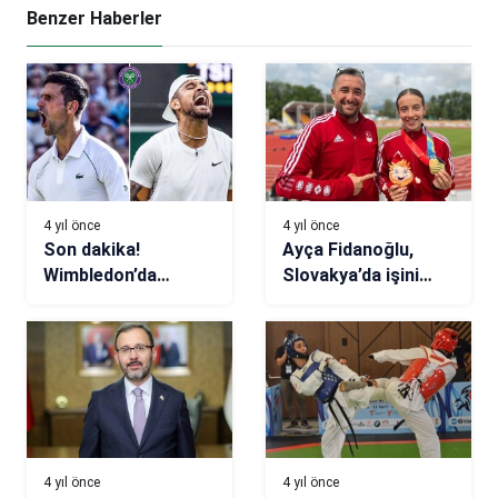
Benzer Haberler
4 yıl önce
4 yıl önce
Son dakika!
Ayça Fidanoğlu,
Wimbledon’da
Slovakya’da işini
şampiyon Novak
şansa bırakmadı
Djokovic
4 yıl önce
4 yıl önce