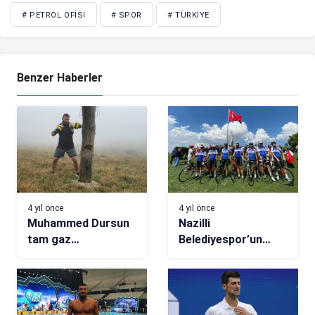
# PETROL OFISI
# SPOR
# TÜRKIYE
Benzer Haberler
4 yıl önce
4 yıl önce
Muhammed Dursun
Nazilli
tam gaz…
Belediyespor’un
bisiklet takımından
kurtuluş turu