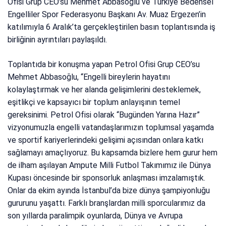
Ofisi Grup CEO’su Mehmet Abbasoğlu ve Türkiye Bedensel
Engelliler Spor Federasyonu Başkanı Av. Muaz Ergezen’in
katılımıyla 6 Aralık’ta gerçekleştirilen basın toplantısında iş
birliğinin ayrıntıları paylaşıldı.
Toplantıda bir konuşma yapan Petrol Ofisi Grup CEO’su
Mehmet Abbasoğlu, “Engelli bireylerin hayatını
kolaylaştırmak ve her alanda gelişimlerini desteklemek,
eşitlikçi ve kapsayıcı bir toplum anlayışının temel
gereksinimi. Petrol Ofisi olarak “Bugünden Yarına Hazır”
vizyonumuzla engelli vatandaşlarımızın toplumsal yaşamda
ve sportif kariyerlerindeki gelişimi açısından onlara katkı
sağlamayı amaçlıyoruz. Bu kapsamda bizlere hem gurur hem
de ilham aşılayan Ampute Milli Futbol Takımımız ile Dünya
Kupası öncesinde bir sponsorluk anlaşması imzalamıştık.
Onlar da ekim ayında İstanbul’da bize dünya şampiyonluğu
gururunu yaşattı. Farklı branşlardan milli sporcularımız da
son yıllarda paralimpik oyunlarda, Dünya ve Avrupa