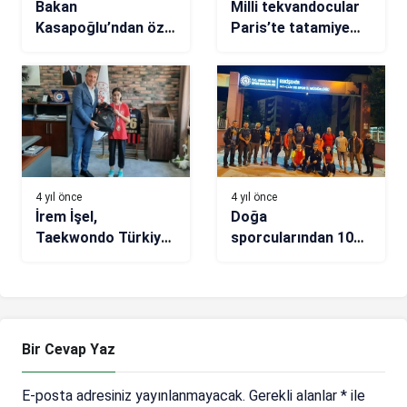
Bakan
Milli tekvandocular
Kasapoğlu’ndan özel
Paris’te tatamiye
sporcular için tebrik
çıkıyor
mesajı
4 yıl önce
4 yıl önce
İrem İşel,
Doğa
Taekwondo Türkiye
sporcularından 10
üçüncüsü
kilometrelik gece
yürüyüşü
Bir Cevap Yaz
E-posta adresiniz yayınlanmayacak.
Gerekli alanlar
*
ile