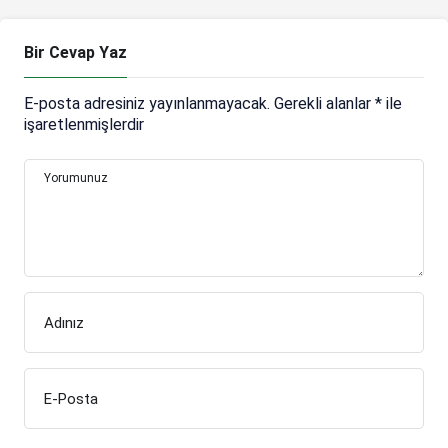
Bir Cevap Yaz
E-posta adresiniz yayınlanmayacak.
Gerekli alanlar
*
ile
işaretlenmişlerdir
Yorumunuz
Adınız
E-Posta