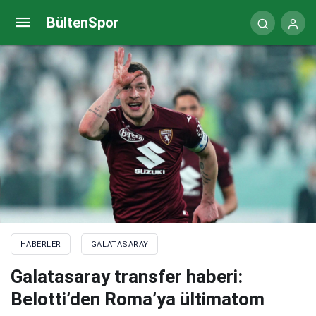
Galatasaray’ın gündemindeki Belotti’de flaş
BültenSpor
gelişme! Kararını veriyor
HABERLER
GALATASARAY
Galatasaray transfer haberi:
Belotti’den Roma’ya ültimatom