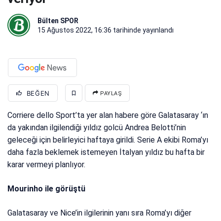
Bülten SPOR
15 Ağustos 2022, 16:36
tarihinde yayınlandı
BEĞEN
PAYLAŞ
Corriere dello Sport’ta yer alan habere göre Galatasaray ‘ın
da yakından ilgilendiği yıldız golcü Andrea Belotti’nin
geleceği için belirleyici haftaya girildi. Serie A ekibi Roma’yı
daha fazla beklemek istemeyen İtalyan yıldız bu hafta bir
karar vermeyi planlıyor.
Mourinho ile görüştü
Galatasaray ve Nice’in ilgilerinin yanı sıra Roma’yı diğer