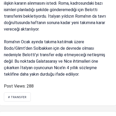
ilişkin kararın alınmasını istedi. Roma, kadrosundaki bazı
isimleri planladığı şekilde gönderemediği için Belotti
transferini bekletiyordu. İtalyan yıldızın Roma’nın da tavrı
doğrultusunda haftanın sonuna kadar yeni takımına karar
vereceği aktarılıyor.
Roma’nın Ocak ayında takıma katılmak üzere
Bodo/Glimt’den Solbakken için de devrede olması
nedeniyle Belotti’yi transfer edip etmeyeceği netleşmiş
değil. Bu noktada Galatasaray ve Nice ihtimalleri öne
çıkarken İtalyan oyuncunun Nice’in 4 yıllık sözleşme
teklifine daha yakın durduğu ifade ediliyor.
Post Views:
288
# TRANSFER