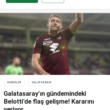
HABERLER
GALATASARAY
Galatasaray’ın gündemindeki
Belotti’de flaş gelişme! Kararını
veriyor