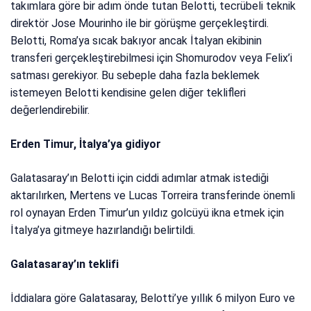
takımlara göre bir adım önde tutan Belotti, tecrübeli teknik
direktör Jose Mourinho ile bir görüşme gerçekleştirdi.
Belotti, Roma’ya sıcak bakıyor ancak İtalyan ekibinin
transferi gerçekleştirebilmesi için Shomurodov veya Felix’i
satması gerekiyor. Bu sebeple daha fazla beklemek
istemeyen Belotti kendisine gelen diğer teklifleri
değerlendirebilir.
Erden Timur, İtalya’ya gidiyor
Galatasaray’ın Belotti için ciddi adımlar atmak istediği
aktarılırken, Mertens ve Lucas Torreira transferinde önemli
rol oynayan Erden Timur’un yıldız golcüyü ikna etmek için
İtalya’ya gitmeye hazırlandığı belirtildi.
Galatasaray’ın teklifi
İddialara göre Galatasaray, Belotti’ye yıllık 6 milyon Euro ve