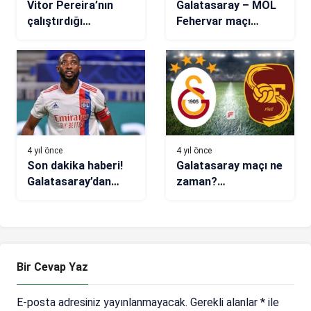
Vitor Pereira’nın
Galatasaray – MOL
çalıştırdığı
Fehervar maçı
Corinthians, Erick
(CANLI)
Pulgar’ın peşinde
4 yıl önce
4 yıl önce
Son dakika haberi!
Galatasaray maçı ne
Galatasaray’dan
zaman?
Moussa Dembele
Galatasaray-Ofspor
bombası
maçı ne zaman, saat
kaçta, hangi kanalda
canlı yayınlanacak?
(Muhtemel 11’ler)
Bir Cevap Yaz
E-posta adresiniz yayınlanmayacak.
Gerekli alanlar
*
ile