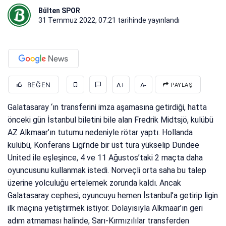
Bülten SPOR
31 Temmuz 2022, 07:21
tarihinde yayınlandı
BEĞEN
A+
A-
PAYLAŞ
Galatasaray ‘ın transferini imza aşamasına getirdiği, hatta
önceki gün İstanbul biletini bile alan Fredrik Midtsjö, kulübü
AZ Alkmaar’ın tutumu nedeniyle rötar yaptı. Hollanda
kulübü, Konferans Ligi’nde bir üst tura yükselip Dundee
United ile eşleşince, 4 ve 11 Ağustos’taki 2 maçta daha
oyuncusunu kullanmak istedi. Norveçli orta saha bu talep
üzerine yolculuğu ertelemek zorunda kaldı. Ancak
Galatasaray cephesi, oyuncuyu hemen İstanbul’a getirip ligin
ilk maçına yetiştirmek istiyor. Dolayısıyla Alkmaar’ın geri
adım atmaması halinde, Sarı-Kırmızılılar transferden