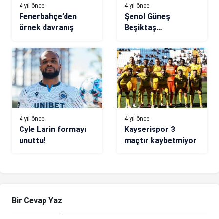
4 yıl önce
4 yıl önce
Fenerbahçe’den
Şenol Güneş
örnek davranış
Beşiktaş
antrenmanında yer
almadı
4 yıl önce
4 yıl önce
Cyle Larin formayı
Kayserispor 3
unuttu!
maçtır kaybetmiyor
Bir Cevap Yaz