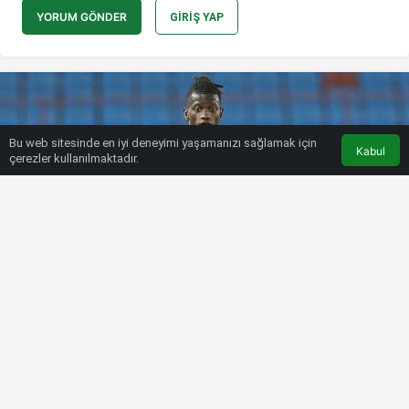
YORUM GÖNDER
GIRIŞ YAP
Bu web sitesinde en iyi deneyimi yaşamanızı sağlamak için
Kabul
çerezler kullanılmaktadır.
HABERLER
SÜPER LIG
Ankaragücü’nden transferde iki
bomba! Edgar Ie ve Ibrahim