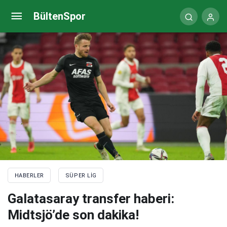
Ankaragücü’nden transferde iki bomba! Edgar Ie ve
BültenSpor
Ibrahim Amadou…
HABERLER
SÜPER LIG
Galatasaray transfer haberi:
Midtsjö’de son dakika!