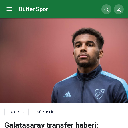
Eski Denizlisporlu Oscar Estupinan, Hull City’yi
BültenSpor
sırtlıyor
HABERLER
SÜPER LIG
Galatasaray transfer haberi: