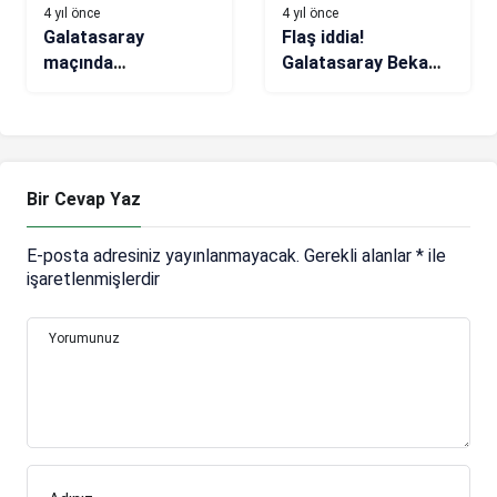
4 yıl önce
4 yıl önce
Galatasaray
Flaş iddia!
maçında
Galatasaray Beka
Antalyaspor
Beka’yı transfer
tribünlerinden renkli
etmek üzere
kareler!
Bir Cevap Yaz
E-posta adresiniz yayınlanmayacak.
Gerekli alanlar
*
ile
işaretlenmişlerdir
Yorumunuz