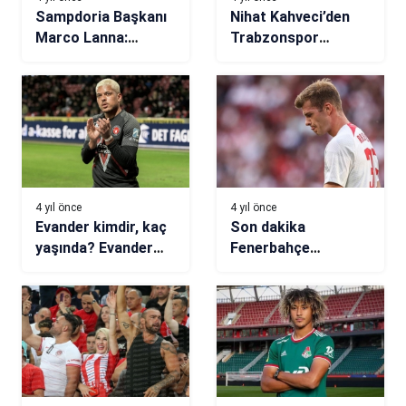
Sampdoria Başkanı
Nihat Kahveci’den
Marco Lanna:
Trabzonspor
Torreira için
yorumu! “Yusuf
Galatasaray’ın
Yazıcı ve Abdülkadir
teklifine çıkamadık
Ömür…”
4 yıl önce
4 yıl önce
Evander kimdir, kaç
Son dakika
yaşında? Evander
Fenerbahçe
nereli, hangi
transfer haberi! Sol
takımlarda oynadı,
bek tamam! Sıra
kaç gol attı?
kaleci ve forvette!