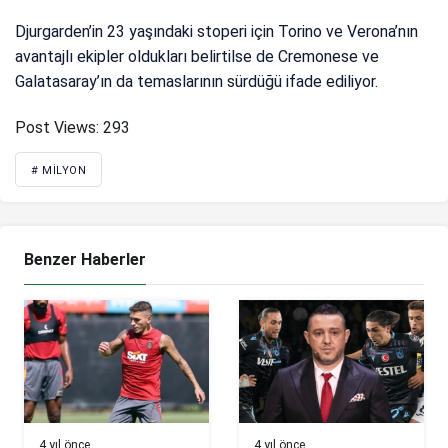
Djurgarden’in 23 yaşındaki stoperi için Torino ve Verona’nın
avantajlı ekipler oldukları belirtilse de Cremonese ve
Galatasaray’ın da temaslarının sürdüğü ifade ediliyor.
Post Views:
293
# MILYON
Benzer Haberler
4 yıl önce
4 yıl önce