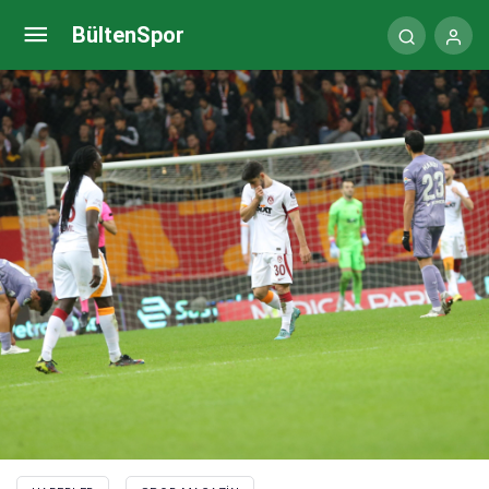
Galatasaray – Villarreal maçı… İşte Gomis’in golü!
BültenSpor