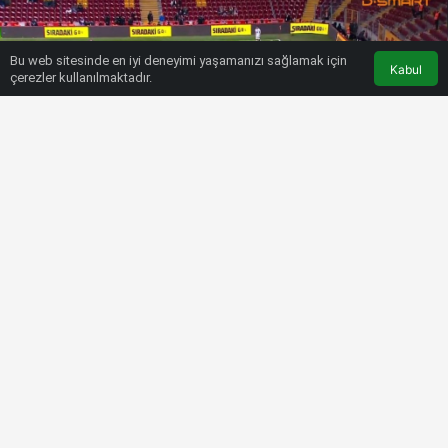
Bu web sitesinde en iyi deneyimi yaşamanızı sağlamak için
Kabul
çerezler kullanılmaktadır.
HABERLER
SPOR MAGAZIN
Galatasaray – Villarreal maçı… İşte
Gomis’in golü!
Bülten SPOR
6 Aralık 2022, 19:06
tarihinde yayınlandı