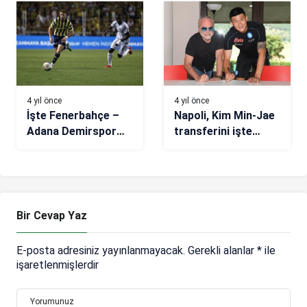
kulvarda da kazanan
Oynadığımız
taraf olmak
oyunların karşılığını
istiyoruz”
alamadık
4 yıl önce
4 yıl önce
İşte Fenerbahçe –
Napoli, Kim Min-Jae
Adana Demirspor
transferini işte
maçına damga vuran
böyle duyurdu!
anlar!
Bir Cevap Yaz
E-posta adresiniz yayınlanmayacak.
Gerekli alanlar
*
ile
işaretlenmişlerdir
Yorumunuz