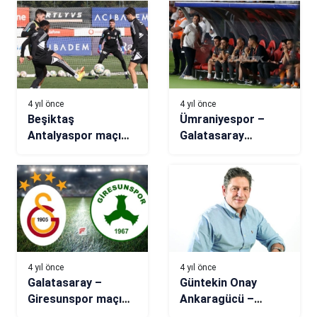
kaçta?
4 yıl önce
4 yıl önce
Beşiktaş
Ümraniyespor –
Antalyaspor maçı
Galatasaray
hazırlıklarına başladı
maçından kareler!
Okan Buruk çılgına
döndü
4 yıl önce
4 yıl önce
Galatasaray –
Güntekin Onay
Giresunspor maçı
Ankaragücü –
hangi kanalda, saat
Beşiktaş