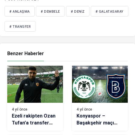
# ANLAŞMA
# DEMBELE
# DENIZ
# GALATASARAY
# TRANSFER
Benzer Haberler
4 yıl önce
4 yıl önce
Ezeli rakipten Ozan
Konyaspor –
Tufan’a transfer
Başakşehir maçı
teklifi
hangi kanalda saat