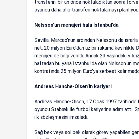
transferini bir an önce noktaladıktan sonra forv
oyuncu daha alıp transferi noktalamayı planlıyor.
Nelsson’un menajeri hala İstanbul’da
Sevilla, Marcao’nun ardından Nelsson’u da ısrarla
net. 20 milyon Euro’dan az bir rakama kesinlikle
menajeri de bilgi verildi. Ancak 23 yaşındaki yıld
haftadan bu yana İstanbul’da olan Nelsson’un men
kontratında 25 milyon Euro’ya serbest kalır madd
Andreas Hanche-Olsen’in kariyeri
Andreas Hanche-Olsen, 17 Ocak 1997 tarihinde N
oyuncu Stabæk ile futbol kariyerine adım attı. S
ilk sözleşmesini imzaladı.
Sağ bek veya sol bek olarak görev yapabilen gen