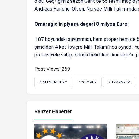
oldu. Geçtiğimiz sezon Gent’te 55 resmi maç oyn
Andreas Hanche-Olsen, Norveç Milli Takımı’nda d
Omeragic’in piyasa değeri 8 milyon Euro
1.87 boyundaki savunmacı, hem stoper hem de ön
şimdiden 4 kez İsviçre Milli Takımı’nda oynadı. 
potansiyele sahip olduğu belirtilen Omeragic’in pi
Post Views:
269
# MILYON EURO
# STOPER
# TRANSFER
Benzer Haberler