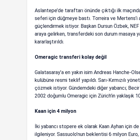
Aslantepe’de taraftarı önünde çıktığı ilk maçında 
seferi için düğmeye bastı. Torreira ve Mertens’i
güçlendirmek istiyor. Başkan Dursun Özbek, NEF 
araya gelirken, transferdeki son durum masaya ya
kararlaştırıldı.
Omeragic transferi kolay değil
Galatasaray’a en yakın isim Andreas Hanche-Olse
kulübüne resmi teklif yapıldı. Sarı-Kırmızılı yönet
çözmek istiyor. Gündemdeki diğer yabancı; Becir
2002 doğumlu Omeragic için Zürich’in yaklaşık 10 
Kaan için 4 milyon
İki yabancı stopere ek olarak Kaan Ayhan için de 
ilgileniyor. Sassuolo’nun beklentisi 6 milyon Euro,