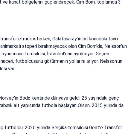
et ve kanat bölgelerini güçlendirecek. Cim Bom, toplamda 3
 transfer etmek isterken, Galatasaray’ın bu konudaki tavrı
 Danimarkalı stoperi bırakmayacak olan Cim Bom’da, Nelsson’un
ız oyuncunun temsilcisi, İstanbul’dan ayrılmıyor. Geçen
aceri, futbolcusunu götürmenin yollarını arıyor. Nelsson’un
esi var.
orveç’in Bodø kentinde dünyaya geldi. 25 yaşındaki genç
tabæk alt yapısında futbola başlayan Olsen, 2015 yılında da
ç futbolcu, 2020 yılında Belçika temsilcisi Gent’e Transfer