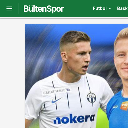
BültenSpor
Galatasaray’da Dries Mertens ekstra çalışacak
Futbol
Bask