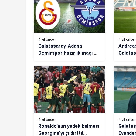
4 yıl önce
4 yıl önce
Galatasaray-Adana
Andrea
Demirspor hazırlık maçı ne
Galatasa
zaman, saat kaçta, hangi
pazarlı
kanalda canlı
yayınlanacak?
4 yıl önce
4 yıl önce
Ronaldo’nun yedek kalması
Galatas
Georgina’yı çıldırttı!
Evander’