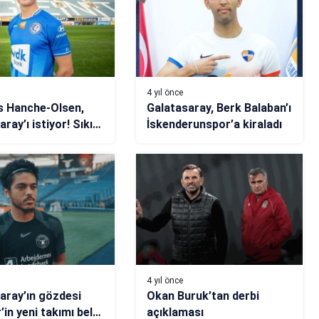
4 yıl önce
s Hanche-Olsen,
Galatasaray, Berk Balaban’ı
ray’ı istiyor! Sıkı
İskenderunspor’a kiraladı
k…
4 yıl önce
aray’ın gözdesi
Okan Buruk’tan derbi
in yeni takımı belli
açıklaması