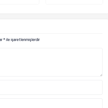
ekor bonservis
lar
*
ile işaretlenmişlerdir