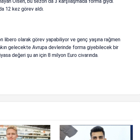
ayan Olsen, bu sezon da 3 karşılaşmada forma giydi.
a 12 kez görev aldı.
 libero olarak görev yapabiliyor ve genç yaşına rağmen
Yakın gelecekte Avrupa devlerinde forma giyebilecek bir
yasa değeri şu an için 8 milyon Euro civarında.