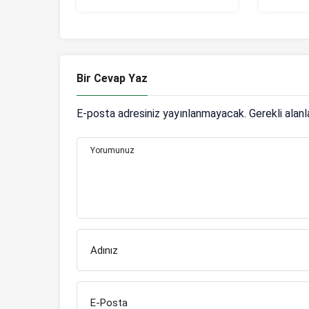
Maçtan sonra olay
oldu! R
paylaşım
Bir Cevap Yaz
E-posta adresiniz yayınlanmayacak.
Gerekli alan
Yorumunuz
Adınız
E-Posta