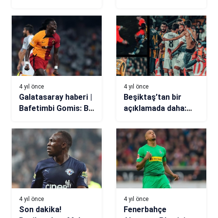
ve Abdülkadir Ömür
listesine almadı!
4 yıl önce
4 yıl önce
Galatasaray haberi |
Beşiktaş’tan bir
Bafetimbi Gomis: Bir
açıklamada daha:
aslan, ailesini her
Josef’e Kart Yanlış
zaman korur
Hesap!
4 yıl önce
4 yıl önce
Son dakika!
Fenerbahçe