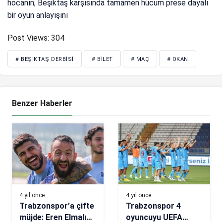
hocanın, Beşiktaş karşısında tamamen hücum prese dayalı
bir oyun anlayışını
Post Views:
304
# BEŞIKTAŞ DERBISI
# BILET
# MAÇ
# OKAN
Benzer Haberler
4 yıl önce
4 yıl önce
Trabzonspor’a çifte
Trabzonspor 4
müjde: Eren Elmalı
oyuncuyu UEFA