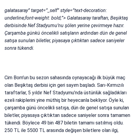
galatasaray” target=”_self” style=”text-decoration:
underline;font-weight: bold;”> Galatasaray taraftarı, Beşiktaş
derbisinde Nef Stadyumu’nu şölen yerine çevirmeye hazır.
Çarşamba günkü öncelikli satışların ardından dün de genel
satışa sunulan biletler, piyasaya çıktıktan sadece saniyeler
sonra tükendi.
Cim Bom’un bu sezon sahasında oynayacağı ilk büyük maç
olan Beşiktaş derbisi için geri sayım başladı. Sarı-Kırmızılı
taraftarlar, 5 yıldır Nef Stadyumu’nda üstünlük sağladıkları
ezeli rakiplerini yine müthiş bir heyecanla bekliyor. Öyle ki,
çarşamba günü öncelikli satışa, dün de genel satışa sunulan
biletler, piyasaya çıktıktan sadece saniyeler sonra tamamen
tükendi. Böylece 49 bin 487 biletin tamamı satılmış oldu.
250 TL ile 5500 TL arasında değişen biletlere olan ilgi,