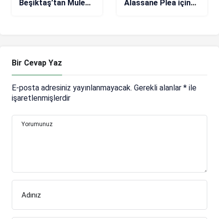
Beşiktaş’tan Muleka
Alassane Plea için
içn yeni teklif
pazarlıkları
sürdürüyor
Bir Cevap Yaz
E-posta adresiniz yayınlanmayacak.
Gerekli alanlar
*
ile
işaretlenmişlerdir
Yorumunuz
Adınız