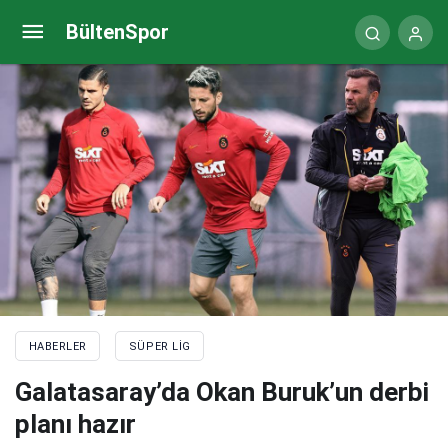
Galatasaray ara transferde bombayı patlatıyor!
BültenSpor
HABERLER
SÜPER LIG
Galatasaray’da Okan Buruk’un derbi
planı hazır