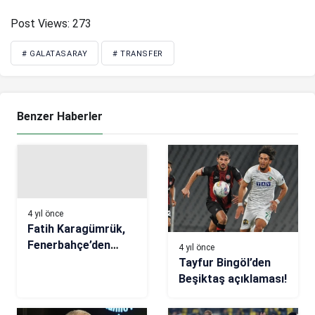
Post Views:
273
# GALATASARAY
# TRANSFER
Benzer Haberler
4 yıl önce
Fatih Karagümrük,
Fenerbahçe’den
4 yıl önce
Efecan Mızrakçı’yı
Tayfur Bingöl’den
transfer etti
Beşiktaş açıklaması!