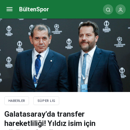
Galatasaray’da transfer hareketliliği! Yıldız isim için
BültenSpor
görüşme bugün…
HABERLER
SÜPER LIG
Galatasaray’da transfer
hareketliliği! Yıldız isim için