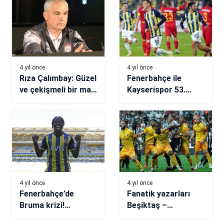
4 yıl önce
4 yıl önce
Rıza Çalımbay: Güzel
Fenerbahçe ile
ve çekişmeli bir maç
Kayserispor 53.
olacağını
randevuda
düşünüyorum
4 yıl önce
4 yıl önce
Fenerbahçe’de
Fanatik yazarları
Bruma krizi!
Beşiktaş –
Kiralama planı
Kayserispor maçını