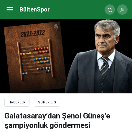
Trabzonspor’da zirve hesapları
BültenSpor
HABERLER
SÜPER LIG
Galatasaray’dan Şenol Güneş’e
şampiyonluk göndermesi