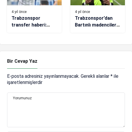
4 yıl önce
4 yıl önce
Trabzonspor
Trabzonspor’dan
transfer haberi:
Bartınlı madenciler
Umut Bozok’ta sona
için örnek hareket
doğru
Bir Cevap Yaz
E-posta adresiniz yayınlanmayacak.
Gerekli alanlar
*
ile
işaretlenmişlerdir
Yorumunuz