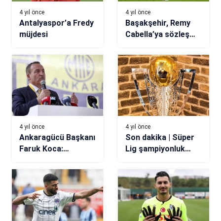
4 yıl önce
4 yıl önce
Antalyaspor’a Fredy
Başakşehir, Remy
müjdesi
Cabella’ya sözleşme
teklifinde bulundu
4 yıl önce
4 yıl önce
Ankaragücü Başkanı
Son dakika | Süper
Faruk Koca:
Lig şampiyonluk
Oğuzhan denen
oranları değişti
genç oyuncu küfür
ve hakaret etti