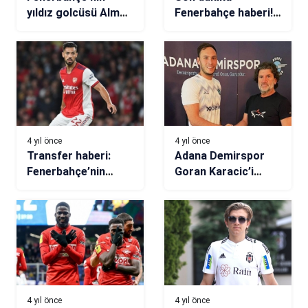
yıldız golcüsü Alman
Fenerbahçe haberi!
devine! İşte
Slovacko maçı
bonservis bedeli
öncesi Jorge
Jesus’tan Altay
Bayındır kararı
4 yıl önce
4 yıl önce
Transfer haberi:
Adana Demirspor
Fenerbahçe’nin
Goran Karacic’i
ilgilendiği Pablo
kadrosuna kattı
Mari için Monza
iddiası
4 yıl önce
4 yıl önce