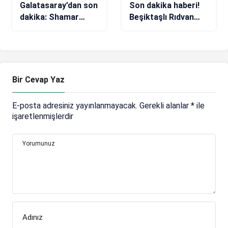
Galatasaray’dan son
Son dakika haberi!
dakika: Shamar
Beşiktaşlı Rıdvan
Nicholson bombası
Yılmaz’a yeni talip
Bir Cevap Yaz
E-posta adresiniz yayınlanmayacak.
Gerekli alanlar
*
ile
işaretlenmişlerdir
Yorumunuz
Adınız