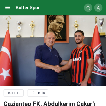
Gaziantep FK, Berkan Küpelikılınç’ı kadrosuna kattı
BültenSpor
HABERLER
SÜPER LIG
Gaziantep FK, Abdulkerim Çakar’ı