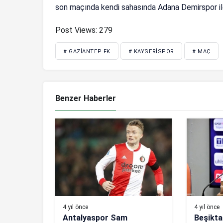
son maçında kendi sahasında Adana Demirspor ile 
Post Views:
279
# GAZIANTEP FK
# KAYSERISPOR
# MAÇ
Benzer Haberler
4 yıl önce
4 yıl önce
Antalyaspor Sam
Beşikta