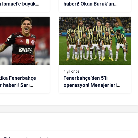
n Ismael’e büyük
haberi! Okan Buruk’un
Böyle istedi’
jokeri Midtsjö
4 yıl önce
kika Fenerbahçe
Fenerbahçe’den 5’li
r haberi! Sarı
operasyon! Menajerleri
tliler golcüsünü
İstanbul’a çağrıldı
a’da buldu: Pedro
ntos