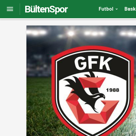
BültenSpor
Güntekin Onay: Galatasaray’ın Icardi’si var
Futbol
Bask