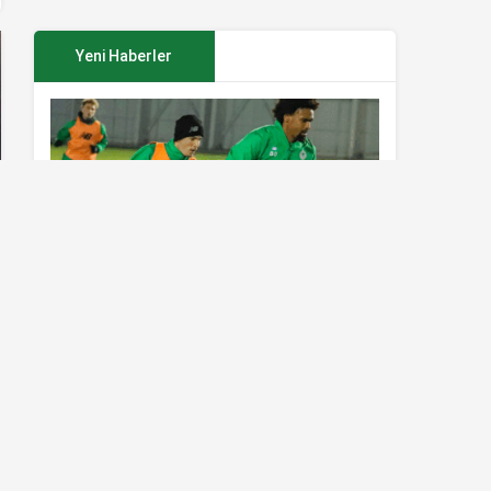
Yeni Haberler
Konyaspor’da Sivasspor maçı
hazırlıkları sürüyor