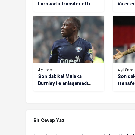
Larsson’u transfer etti
Valerie
tepki! ‘
4 yıl önce
4 yıl önce
Son dakika! Muleka
Son da
Burnley ile anlaşamadı
transfe
Beşiktaş’ı istiyor
laciver
Brezily
dos Sa
Bir Cevap Yaz