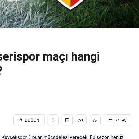
serispor maçı hangi
?
BEĞEN
A+
A-
PAYLAŞ
le Kayserispor 3 puan mücadelesi verecek. Bu sezon henüz