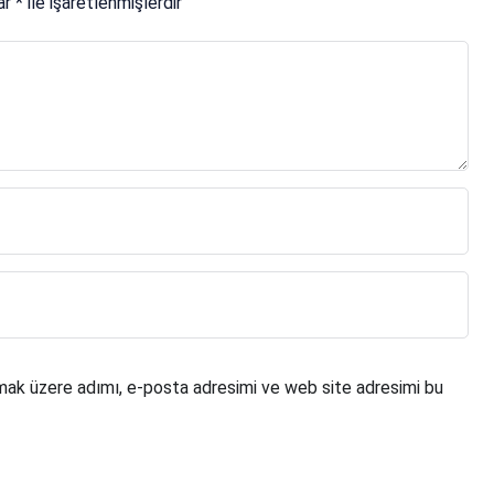
lar
*
ile işaretlenmişlerdir
mak üzere adımı, e-posta adresimi ve web site adresimi bu