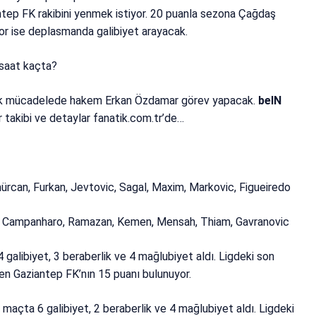
tep FK rakibini yenmek istiyor. 20 puanla sezona Çağdaş
or ise deplasmanda galibiyet arayacak.
 saat kaçta?
k mücadelede hakem Erkan Özdamar görev yapacak.
beIN
 takibi ve detaylar fanatik.com.tr’de…
mürcan, Furkan, Jevtovic, Sagal, Maxim, Markovic, Figueiredo
role, Campanharo, Ramazan, Kemen, Mensah, Thiam, Gavranovic
galibiyet, 3 beraberlik ve 4 mağlubiyet aldı. Ligdeki son
n Gaziantep FK’nın 15 puanı bulunuyor.
maçta 6 galibiyet, 2 beraberlik ve 4 mağlubiyet aldı. Ligdeki