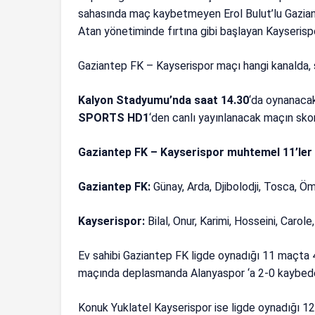
sahasında maç kaybetmeyen Erol Bulut’lu Gazian
Atan yönetiminde fırtına gibi başlayan Kayserisp
Gaziantep FK – Kayserispor maçı hangi kanalda,
Kalyon Stadyumu’nda saat 14.30
‘da oynanaca
SPORTS HD1
‘den canlı yayınlanacak maçın skor
Gaziantep FK – Kayserispor muhtemel 11’ler
Gaziantep FK:
Günay, Arda, Djibolodji, Tosca, Ö
Kayserispor:
Bilal, Onur, Karimi, Hosseini, Ca
Ev sahibi Gaziantep FK ligde oynadığı 11 maçta 4 
maçında deplasmanda Alanyaspor ‘a 2-0 kaybede
Konuk Yuklatel Kayserispor ise ligde oynadığı 12 