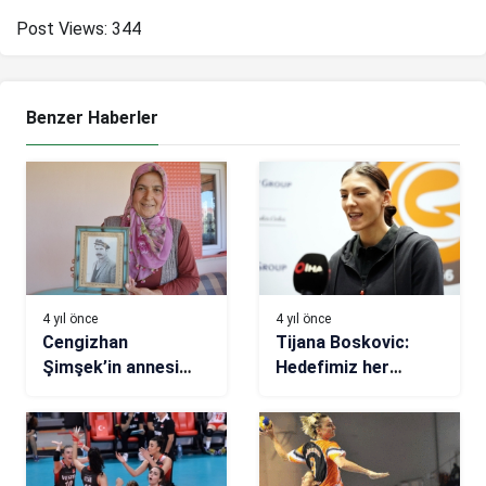
Post Views:
344
Benzer Haberler
4 yıl önce
4 yıl önce
Cengizhan
Tijana Boskovic:
Şimşek’in annesi
Hedefimiz her
Şerife Şimşek:
kulvarda şampiyon
Kemer için bana söz
olmak
verdi