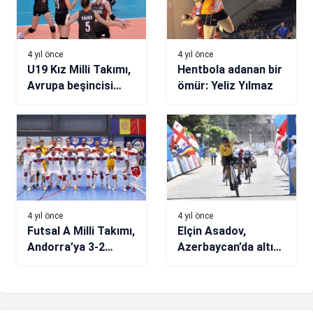
4 yıl önce
4 yıl önce
U19 Kız Milli Takımı,
Hentbola adanan bir
Avrupa beşincisi
ömür: Yeliz Yılmaz
oldu
4 yıl önce
4 yıl önce
Futsal A Milli Takımı,
Elçin Asadov,
Andorra’ya 3-2
Azerbaycan’da altın
mağlup oldu
madalyanın sahibi
oldu