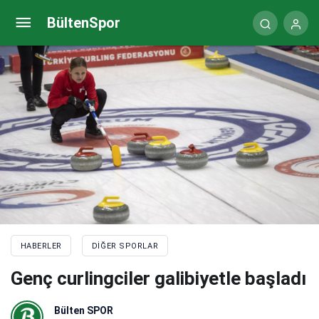
Yüzmede 5 sporcumuz elemeleri geçemedi
BültenSpor
HABERLER
DIĞER SPORLAR
Genç curlingciler galibiyetle başladı
Bülten SPOR