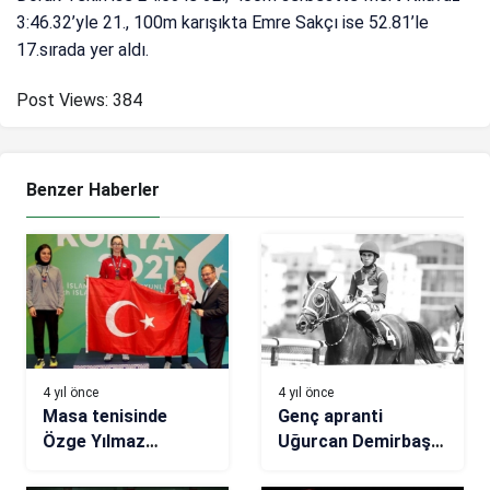
3:46.32’yle 21., 100m karışıkta Emre Sakçı ise 52.81’le
17.sırada yer aldı.
Post Views:
384
Benzer Haberler
4 yıl önce
4 yıl önce
Masa tenisinde
Genç apranti
Özge Yılmaz
Uğurcan Demirbaş
şampiyon
hayatını kaybetti