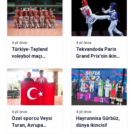
4 yıl önce
4 yıl önce
Türkiye-Tayland
Tekvandoda Paris
voleybol maçı
Grand Prix’nin ikinci
(CANLI)
gününü boş geçtik
4 yıl önce
4 yıl önce
Özel sporcu Veysi
Hayrunnisa Gürbüz,
Turan, Avrupa
dünya ikincisi!
şampiyonu oldu