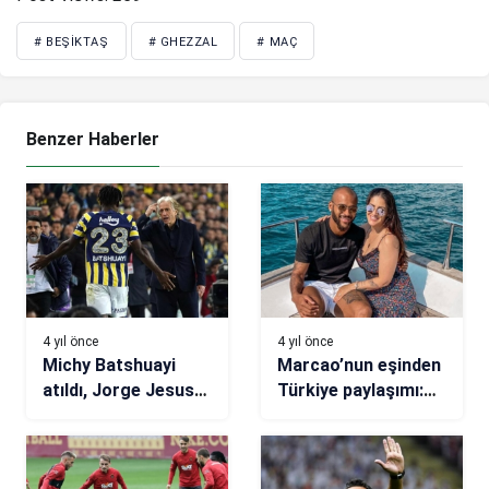
# BEŞIKTAŞ
# GHEZZAL
# MAÇ
Benzer Haberler
4 yıl önce
4 yıl önce
Michy Batshuayi
Marcao’nun eşinden
atıldı, Jorge Jesus
Türkiye paylaşımı:
uyardı! Dikkat çeken
Özledim
kare…