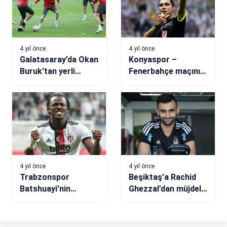
4 yıl önce
4 yıl önce
Galatasaray’da Okan
Konyaspor –
Buruk’tan yerli
Fenerbahçe maçının
neşteri
VAR hakemi Koray
Gençerler
4 yıl önce
4 yıl önce
Trabzonspor
Beşiktaş’a Rachid
Batshuayi’nin
Ghezzal’dan müjdeli
peşinde
haber! Çalışmalara
başladı