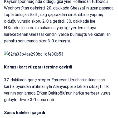
Kayserispor maçında olduğu gibi yine Hollandalı futbolcu
Weghorst’tan gelmişti. 20. dakikada Ghezzal’ın uzun pasında
topla buluşan Salih, sağ çaprazdan direk dibine yapmış
olduğu vuruşla skoru 2-0’a getirdi. 30. dakikada ise
N’Koudou’nun ceza sahasına yaptığı yerden ortaya
hareketlenen Ghezzal kendini yerde bulmuştu ve kazanılan
penaltı sonucunda skor 3-0 olmuştu.
Kırmızı kart rüzgarı tersine çevirdi
37. dakikada genç stoper Emrecan Uzunhan’ın ikinci sarı
kartla oyundan atılmasıyla Alanyaspor atakları sıklaştı. İlk
yarının sonlarında Efkan Bekiroğlu’nun harika serbest vuruş
golüyle devre 3-1 sona erdi.
Saiss kaleleri şaşırdı