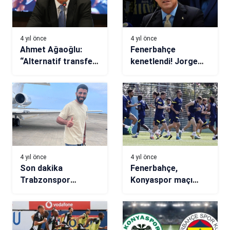
4 yıl önce
4 yıl önce
Ahmet Ağaoğlu:
Fenerbahçe
“Alternatif transfer
kenetlendi! Jorge
acil olarak gündeme
Jesus ve Ali Koç’tan
gelebilir”
büyük destek…
4 yıl önce
4 yıl önce
Son dakika
Fenerbahçe,
Trabzonspor
Konyaspor maçı
transfer haberi!
hazırlıklarını
Fırtına’nın yeni
sürdürdü
transferi Umut
Bozok Trabzon’da