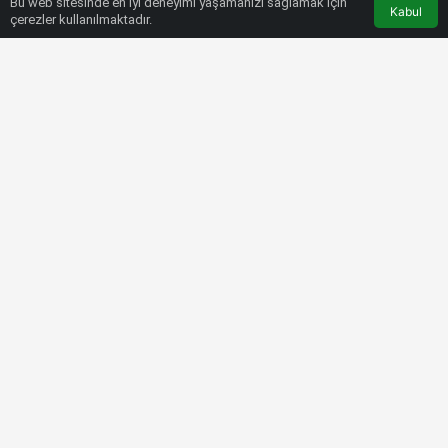
Bu web sitesinde en iyi deneyimi yaşamanızı sağlamak için
Kabul
çerezler kullanılmaktadır.
HABERLER
SÜPER LIG
Giresunspor-İstanbulspor maçı ne
zaman, saat kaçta ve hangi
kanalda?
Bülten SPOR
5 Kasım 2022, 10:51
tarihinde yayınlandı