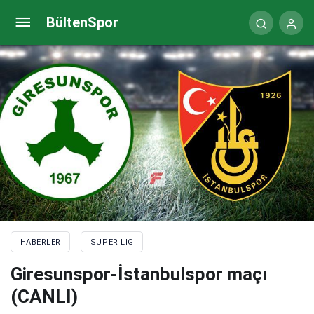
Giresunspor-İstanbulspor maçı ne zaman, saat
BültenSpor
kaçta ve hangi kanalda?
HABERLER
SÜPER LIG
Giresunspor-İstanbulspor maçı
(CANLI)