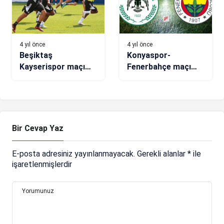
4 yıl önce
4 yıl önce
Beşiktaş
Konyaspor-
Kayserispor maçı
Fenerbahçe maçı
hazırlıklarını
(CANLI)
sürdürdü
Bir Cevap Yaz
E-posta adresiniz yayınlanmayacak.
Gerekli alanlar
*
ile
işaretlenmişlerdir
Yorumunuz