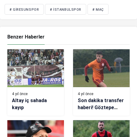
# GIRESUNSPOR
# İSTANBULSPOR
# MAÇ
Benzer Haberler
4 yıl önce
4 yıl önce
Altay iç sahada
Son dakika transfer
kayıp
haberi! Göztepe
Galatasaray’dan
transfer yaptı