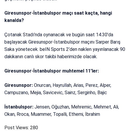
Giresunspor-İstanbulspor maçı saat kaçta, hangi
kanalda?
Çotanak Stadı’nda oynanacak ve bugün saat 14.30’da
başlayacak Giresunspor-İstanbulspor maçını Sarper Barış
Saka yönetecek. beIN Sports 2’den naklen yayınlanacak 90
dakikanın canlı skor takibi haberimizde olacak.
Giresunspor-İstanbulspor muhtemel 11’ler:
Giresunspor:
Onurcan, Hayrullah, Arias, Perez, Alper,
Campuzano, Mejia, Savicevic, Sainz, Serginho, Bajic
İstanbulspor:
Jensen, Oğuzhan, Mehremic, Mehmet, Ali,
Okan, Rroca, Muammer, Topalli, Ethemi, İbrahim
Post Views:
280