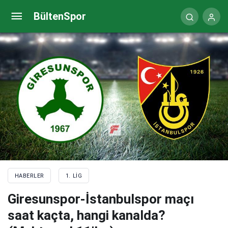
Bülent Korkmaz: İkinci yarı, ilk yarıya oranla
BültenSpor
istediğimiz gibi olmadı
HABERLER
1. LIG
Giresunspor-İstanbulspor maçı
saat kaçta, hangi kanalda?