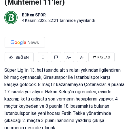
(Muhtemel 11’ler)
Bülten SPOR
4 Kasım 2022, 22:21
tarihinde yayınlandı
BEĞEN
A+
A-
PAYLAŞ
Süper Lig ‘in 13. haftasında alt sıraları yakından ilgilendiren
bir maç oynanacak, Giresunspor ile İstanbulspor karşı
karşıya gelecek. 8 maçtır kazanamayan Çotanaklar, 9 puanla
17. sırada yer alıyor. Hakan Keleş’in öğrencileri, evinde
kazanıp kötü gidişata son vermenin hesaplarını yapıyor. 4
maçtır kaybeden ve 8 puanla 18. basamakta bulunan
İstanbulspor ise yeni hocası Fatih Tekke yönetiminde
çıkacağı 2. maçta 3 puanı hanesine yazdırıp çıkışa
geçmenin peşinde olacak.