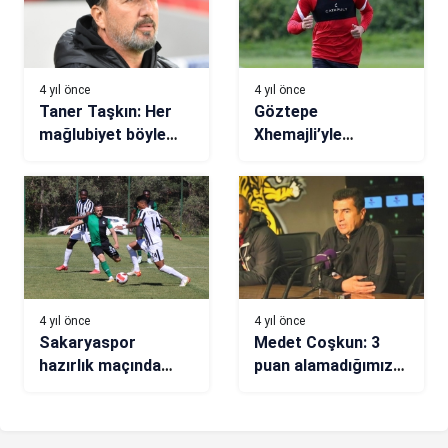
4 yıl önce
4 yıl önce
Taner Taşkın: Her
Göztepe
mağlubiyet böyle
Xhemajli’yle
olsun
imzalayacak
4 yıl önce
4 yıl önce
Sakaryaspor
Medet Coşkun: 3
hazırlık maçında
puan alamadığımız
Neftçi Bakü’yle 1-1
için üzgünüz
berabere kaldı