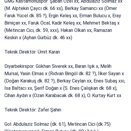
GMG Kastamonuspor: Şaban Özel xx, Abdulaziz Solmaz xx
(M. Alptekin Çaycı dk. 66 xx), Berkay Samancı xx (Ömer
Faruk Yücel dk. 85 ?), Ergin Keleş xx, Erman Bulucu x, Eray
Birniçan xx, Faruk Öcal, Kadir Keleş xx, Mehmet Bektaş x
(Metincan Cici, dk. 59, xxx), Hakan Olkan xx, Ramazan
Keskin x (Ayhan Gürbüz dk. 46 xx)
Teknik Direktör: Ümit Karan
Diyarbekirspor: Gökhan Siverek xx, Baran Işık x, Melih
Mursal, Yasin Elmas x (Rıdvan Bingöl dk. 82 ?), İlker Sayan x
(Doğan Karakuş dk. 82 ?), Berkay Ceylan xx, Enes Subaş xxı,
İsa Baltacı xx, Şerif Doğan x (S. Enes Çalışkan dk. 68 x),
Cihan Aydın x (Ozan Karabacak dk. 68 x), O. Kurtay Kurt xx
Teknik Direktör: Zafer Şahin
Gol: Abdulaziz Solmaz (dk. 61), Metincan Cici (dk.75)