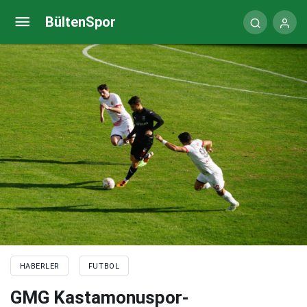
Bucaspor 1928-Fethiyespor maç sonucu: 3-1
BültenSpor
HABERLER
FUTBOL
GMG Kastamonuspor-