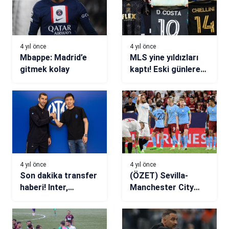
4 yıl önce
4 yıl önce
Mbappe: Madrid’e
MLS yine yıldızları
gitmek kolay
kaptı! Eski günlere
dönüş…
4 yıl önce
4 yıl önce
Son dakika transfer
(ÖZET) Sevilla-
haberi! Inter,
Manchester City
Henrikh
maç sonucu: 0-4
Mkhitaryan’la
sözleşme imzaladı