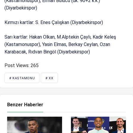
(Kastamonuspor), Erman Bulucu (dk. 90+2 k.k.)
(Diyarbekirspor)
Kırmızı kartlar: S. Enes Çalışkan (Diyarbekirspor)
Sarı kartlar: Hakan Olkan, M.Alptekin Çaylı, Kadir Keleş
(Kastamonuspor), Yasin Elmas, Berkay Ceylan, Ozan
Karabacak, Rıdvan Bingöl (Diyarbekirspor)
Post Views:
265
# KASTAMONU
# XX
Benzer Haberler