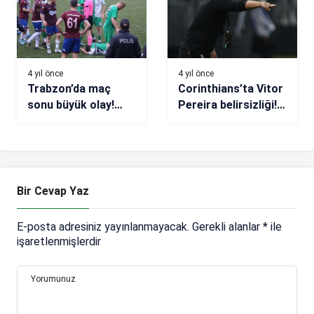
4 yıl önce
4 yıl önce
Trabzon’da maç
Corinthians’ta Vitor
sonu büyük olay!
Pereira belirsizliği!
Hakemlere saldırı…
Ayrılacak mı?
Bir Cevap Yaz
E-posta adresiniz yayınlanmayacak.
Gerekli alanlar
*
ile
işaretlenmişlerdir
Yorumunuz