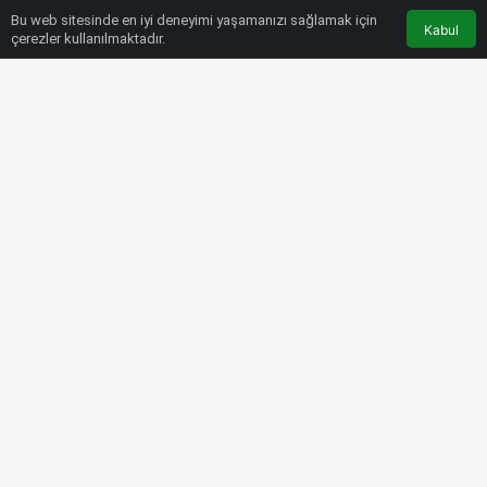
Bu web sitesinde en iyi deneyimi yaşamanızı sağlamak için
Kabul
çerezler kullanılmaktadır.
HABERLER
FUTBOL
Bucaspor 1928-Fethiyespor maç
sonucu: 3-1
Bülten SPOR
5 Kasım 2022, 16:36
tarihinde yayınlandı