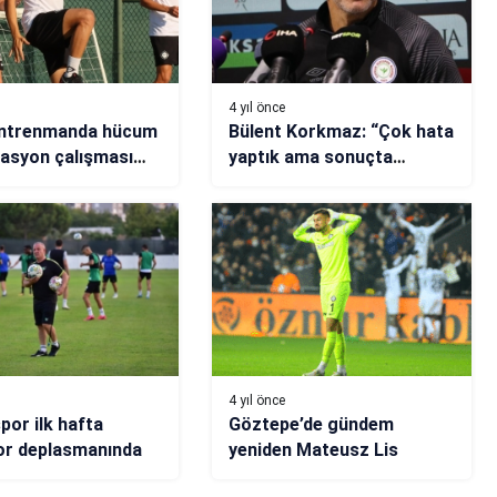
4 yıl önce
 antrenmanda hücum
Bülent Korkmaz: “Çok hata
asyon çalışması
yaptık ama sonuçta
kazandık”
4 yıl önce
por ilk hafta
Göztepe’de gündem
or deplasmanında
yeniden Mateusz Lis