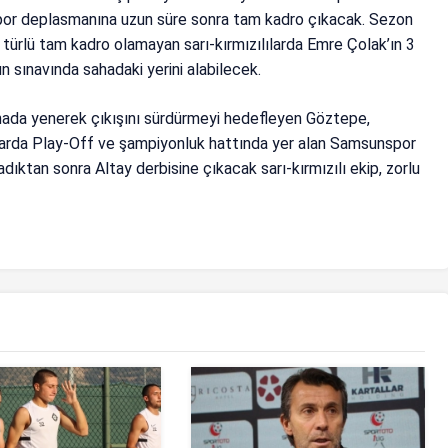
spor deplasmanına uzun süre sonra tam kadro çıkacak. Sezon
r türlü tam kadro olamayan sarı-kırmızılılarda Emre Çolak’ın 3
 sınavında sahadaki yerini alabilecek.
ahada yenerek çıkışını sürdürmeyi hedefleyen Göztepe,
rt arda Play-Off ve şampiyonluk hattında yer alan Samsunspor
ıktan sonra Altay derbisine çıkacak sarı-kırmızılı ekip, zorlu