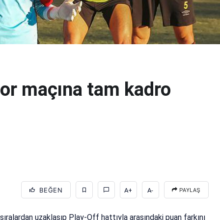
or maçına tam kadro
BEĞEN
A+
A-
PAYLAŞ
 sıralardan uzaklaşıp Play-Off hattıyla arasındaki puan farkını