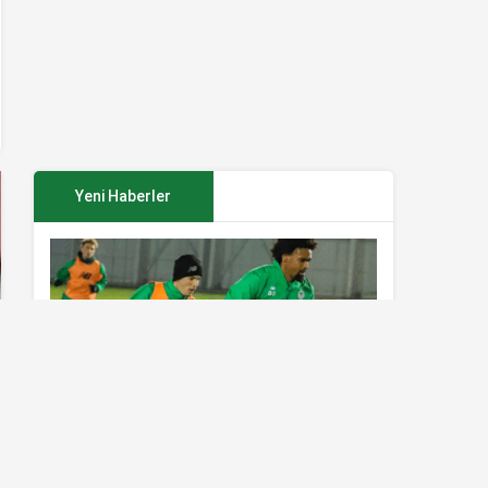
Yeni Haberler
Konyaspor’da Sivasspor maçı
hazırlıkları sürüyor