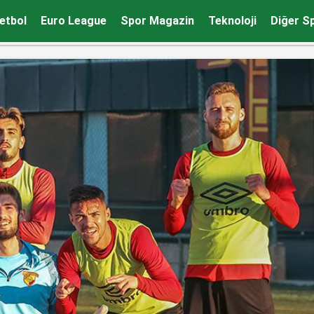
etbol
Euro League
Spor Magazin
Teknoloji
Diğer S