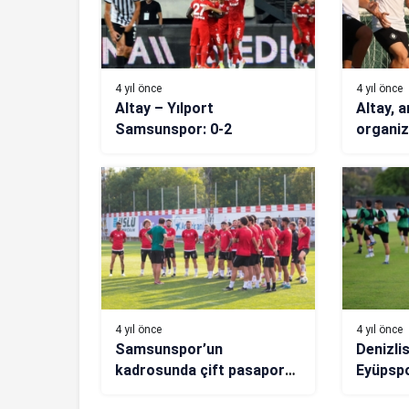
4 yıl önce
4 yıl önce
Altay – Yılport
Altay,
Samsunspor: 0-2
organiz
yaptı
4 yıl önce
4 yıl önce
Samsunspor’un
Denizlis
kadrosunda çift pasaporta
Eyüpsp
sahip 12 futbolcu