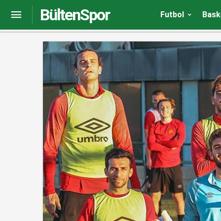
BültenSpor
Hüseyin Eroğlu: “Göztepe maçını kazanmalıyız”
Futbol
Bask