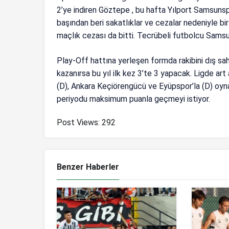
2’ye indiren Göztepe , bu hafta Yılport Samsun
başından beri sakatlıklar ve cezalar nedeniyle bi
maçlık cezası da bitti. Tecrübeli futbolcu Samsun
Play-Off hattına yerleşen formda rakibini dış s
kazanırsa bu yıl ilk kez 3’te 3 yapacak. Ligde a
(D), Ankara Keçiörengücü ve Eyüpspor’la (D) oynad
periyodu maksimum puanla geçmeyi istiyor.
Post Views:
292
Benzer Haberler