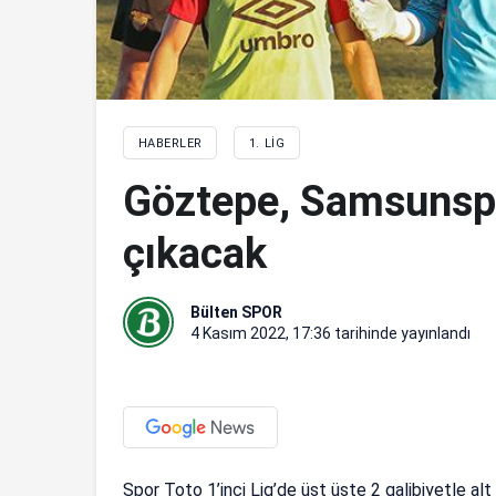
HABERLER
1. LIG
Göztepe, Samsunsp
çıkacak
Bülten SPOR
4 Kasım 2022, 17:36
tarihinde yayınlandı
Spor Toto 1’inci Lig’de üst üste 2 galibiyetle alt