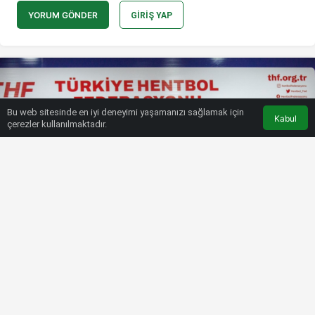
YORUM GÖNDER
GIRIŞ YAP
Bu web sitesinde en iyi deneyimi yaşamanızı sağlamak için
Kabul
çerezler kullanılmaktadır.
HABERLER
SPOR MAGAZIN
A Milli Kadın Hentbol Takımı