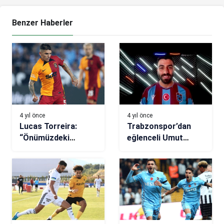
Benzer Haberler
4 yıl önce
4 yıl önce
Lucas Torreira:
Trabzonspor’dan
“Önümüzdeki
eğlenceli Umut
maçlarda daha iyi
Bozok paylaşımı
olacağıma
inanıyorum”