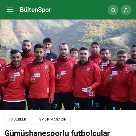
A Milli Kadın Hentbol Takımı Başantrenörü
BültenSpor
Buceschi hedefi açıkladı
HABERLER
SPOR MAGAZIN
Gümüşhanesporlu futbolcular