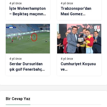
4 yıl önce
4 yıl önce
İşte Wolverhampton
Trabzonspor’dan
– Beşiktaş maçının
Maxi Gomez
özeti (VİDEO)
paylaşımı!
4 yıl önce
4 yıl önce
Serdar Dursun’dan
Cumhuriyet Koşusu
şık gol! Fenerbahçe
ve
– Mol Fehervar
Cumhurbaşkanlığı
(VİDEO)
Koşusu Ankara’da
yapıldı
Bir Cevap Yaz