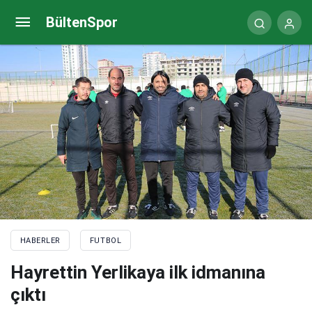
TFF yönetimi tam kadro Antalya yolcusu
BültenSpor
HABERLER
FUTBOL
Hayrettin Yerlikaya ilk idmanına
çıktı