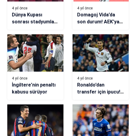
4 yıl önce
4 yıl önce
Dünya Kupası
Domagoj Vida’da
sonrası stadyumlar
son durum! AEK’ya
taşınacak
imzayı atıyor
4 yıl önce
4 yıl önce
İngiltere’nin penaltı
Ronaldo’dan
kabusu sürüyor
transfer için ipucu!
Herkesin beklediği
takım…