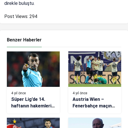
direkle buluştu.
Post Views:
294
Benzer Haberler
4 yıl önce
4 yıl önce
Süper Lig’de 14.
Austria Wien –
haftanın hakemleri
Fenerbahçe maçında
açıkladı
şok hareket! Altay
Bayındır yerde kaldı