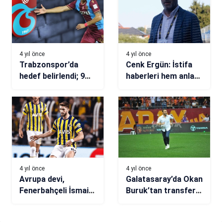
4 yıl önce
4 yıl önce
Trabzonspor’da
Cenk Ergün: İstifa
hedef belirlendi; 9
haberleri hem anlam
günde, 9 puan!
olarak yanlış hem de
gerçekleri
yansıtmıyor
4 yıl önce
4 yıl önce
Avrupa devi,
Galatasaray’da Okan
Fenerbahçeli İsmail
Buruk’tan transfer
Yüksek için ciddi!
açıklaması: Ali
Akman ile ilgili bir