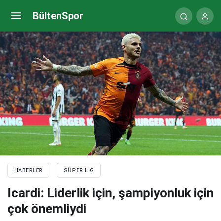
Derbi sonrası Okan Buruk: 6-2, 6-3, 7-3 bitebilecek
BültenSpor
bir maçtı!
HABERLER
SÜPER LIG
Icardi: Liderlik için, şampiyonluk için
çok önemliydi