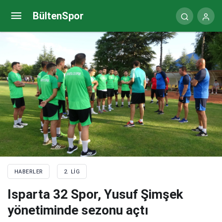
Uşakspor’un devredilmesi için imzalar atıldı
BültenSpor
HABERLER
2. LIG
Isparta 32 Spor, Yusuf Şimşek
yönetiminde sezonu açtı