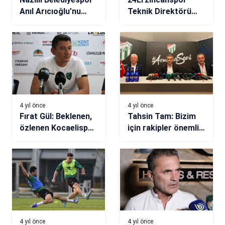
Anıl Arıcıoğlu’nu
Teknik Direktörü
kiraladı
Ümit Karan,
yardımcılarıyla
birlikte curling
oynadı
4 yıl önce
4 yıl önce
Fırat Gül: Beklenen,
Tahsin Tam: Bizim
özlenen Kocaelispor
için rakipler önemli
sahada olacak
değil
4 yıl önce
4 yıl önce