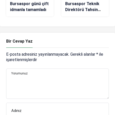
Bursaspor günü çift
Bursaspor Teknik
idmanla tamamladı
Direktörü Tahsin
Tam: Boşa
geçireceğimiz bir
saniye bile yok
Bir Cevap Yaz
E-posta adresiniz yayınlanmayacak.
Gerekli alanlar
*
ile
işaretlenmişlerdir
Yorumunuz
Adınız