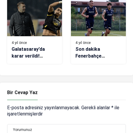
4 yıl önce
4 yıl önce
Galatasaray’da
Son dakika
karar verildi!
Fenerbahçe
Mohamed’ten gelen
transfer haberi! Sarı
para, ona gidecek
lacivertliler
Rennes’in teklifi
reddetti iddiası!
Bir Cevap Yaz
E-posta adresiniz yayınlanmayacak.
Gerekli alanlar
*
ile
işaretlenmişlerdir
Yorumunuz