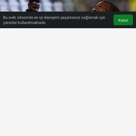
Bu web sitesinde en iyi deneyimi yaşamanızı sağlamak için
Kabul
çerezler kullanılmaktadır.
HABERLER
SÜPER LIG
Fenerbahçe’li Bright Osayi
Samuel’e, Premier Lig’den talip!
Bülten SPOR
5 Kasım 2022, 13:51
tarihinde yayınlandı