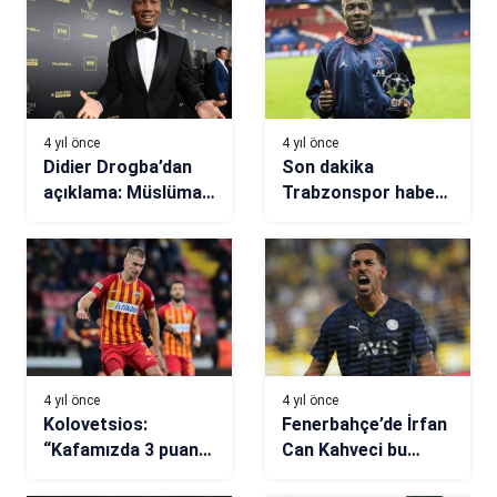
4 yıl önce
4 yıl önce
Didier Drogba’dan
Son dakika
açıklama: Müslüman
Trabzonspor haberi!
mı oldu?
Hamsik’te B planını
devreye girdi
4 yıl önce
4 yıl önce
Kolovetsios:
Fenerbahçe’de İrfan
“Kafamızda 3 puanı
Can Kahveci bu
almak var”
sezon bambaşka!