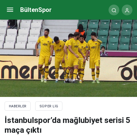
Fenerbahçe’li Bright Osayi Samuel’e, Premier
BültenSpor
Lig’den talip!
HABERLER
SÜPER LIG
İstanbulspor’da mağlubiyet serisi 5
maça çıktı