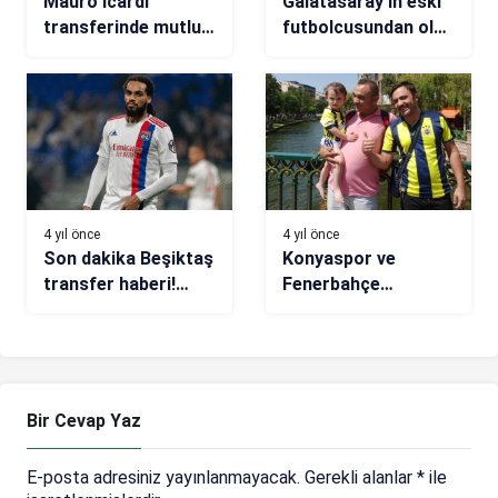
Mauro Icardi
Galatasaray’ın eski
transferinde mutlu
futbolcusundan olay
son! Galatasaray,
yorum: Bazı
PSG’yle anlaştı…
futbolcular Okan
Buruk’a tezgah
kuruyor!
4 yıl önce
4 yıl önce
Son dakika Beşiktaş
Konyaspor ve
transfer haberi!
Fenerbahçe
Kartal’dan Denayer’e
taraftarları
son teklif!
takımlarından
umutlu
Bir Cevap Yaz
E-posta adresiniz yayınlanmayacak.
Gerekli alanlar
*
ile