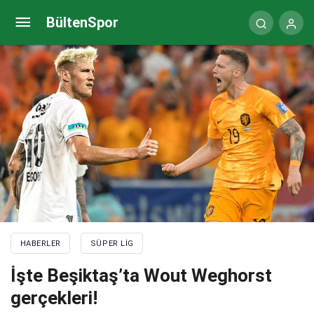
Trabzonspor’dan sakatlık açıklaması
BültenSpor
HABERLER
SÜPER LIG
İşte Beşiktaş’ta Wout Weghorst
gerçekleri!