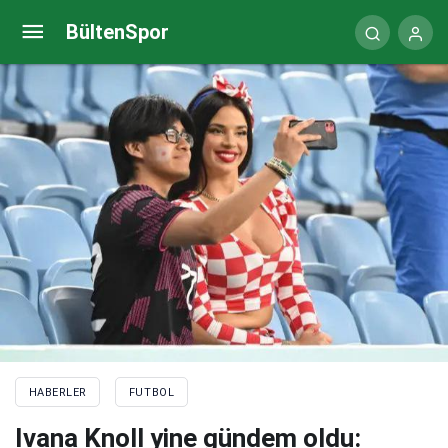
Hasan Şaş’tan Japonya paylaşımı
BültenSpor
HABERLER
FUTBOL
Ivana Knoll yine gündem oldu: