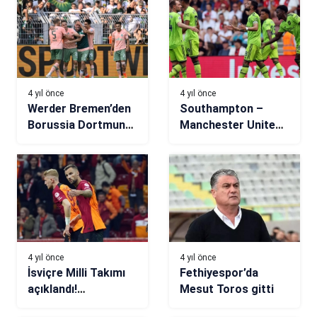
4 yıl önce
4 yıl önce
Werder Bremen’den
Southampton –
Borussia Dortmund
Manchester United
deplasmanında
maç sonucu: 0-1
mucizevi geri dönüş:
3-2
4 yıl önce
4 yıl önce
İsviçre Milli Takımı
Fethiyespor’da
açıklandı!
Mesut Toros gitti
Seferovic…