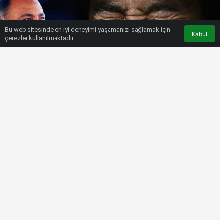
Bu web sitesinde en iyi deneyimi yaşamanızı sağlamak için
Kabul
çerezler kullanılmaktadır.
HABERLER
FUTBOL
Hasan Şaş’tan Japonya paylaşımı
Bülten SPOR
6 Aralık 2022, 07:21
tarihinde yayınlandı